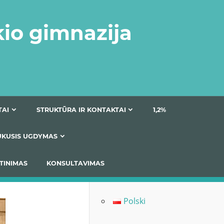
kio gimnazija
DOKUMENTAI
STRUKTŪRA IR KONTAKTAI
1
AS
ĮTRAUKUSIS UGDYMAS
IMAS / ĮSIVERTINIMAS
KONSULTAVIMAS
Polski