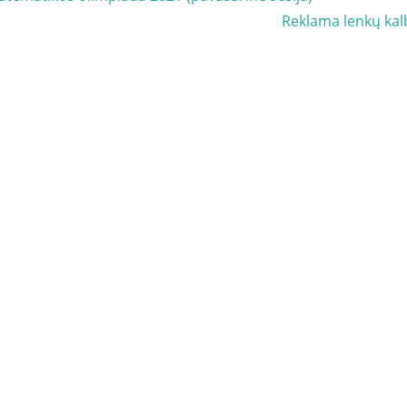
Next
Reklama lenkų ka
Post: