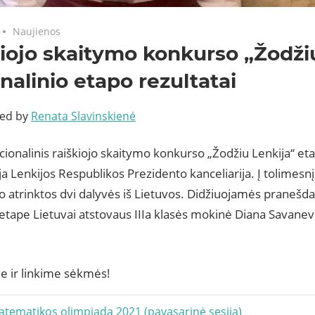
Naujienos
iojo skaitymo konkurso „Žodži
nalinio etapo rezultatai
ted by
Renata Slavinskienė
cionalinis raiškiojo skaitymo konkurso „Žodžiu Lenkija“ eta
a Lenkijos Respublikos Prezidento kanceliarija. Į tolimesn
o atrinktos dvi dalyvės iš Lietuvos. Didžiuojamės pranešd
tape Lietuvai atstovaus IIIa klasės mokinė Diana Savanev
e ir linkime sėkmės!
acija
tematikos olimpiada 2021 (pavasarinė sesija)