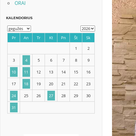
ORAI
KALENDORIUS
Pr
An
Tr
Kt
Pn
Št
Sk
1
2
3
4
5
6
7
8
9
10
11
12
13
14
15
16