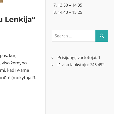
13.50 – 14.35
14.40 – 15.25
u Lenkija“
pas, kurį
Prisijungę vartotojai:
1
į, viso žemyno
Iš viso lankytojų:
746 492
ami, kad IV-ame
ičiūtė (mokytoja R.