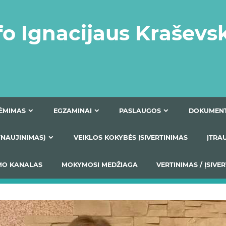
fo Ignacijaus Kraševs
PRIĖMIMAS
EGZAMINAI
PASLAUGOS
NIO ATNAUJINIMAS)
VEIKLOS KOKYBĖS ĮSIVERTINIM
S TEIKIMO KANALAS
MOKYMOSI MEDŽIAGA
VERTIN