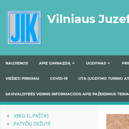
Skip
to
Vilniaus Juze
content
NAUJIENOS
APIE GIMNAZIJĄ
UGDYMAS
VIEŠIEJI PIRKIMAI
COVID-19
UTA (UGDYMO TUR
SAVIVALDYBĖS VIDINIS INFORMACIJOS APIE PAŽEIDIMU
VJIKG EL.PAŠTAS
PATYČIŲ DĖŽUTĖ