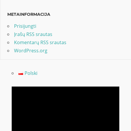
METAINFORMACIJA
Prisijungti
Įrašų RSS srautas
Komentarų RSS srautas
WordPress.org
Polski
Video
grotuvas