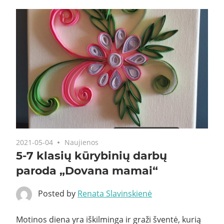
2021-05-04
Naujienos
5-7 klasių kūrybinių darbų
paroda „Dovana mamai“
Posted by
Renata Slavinskienė
Motinos diena yra iškilminga ir graži šventė, kurią