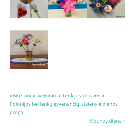
Navigacija
Previous
Muzikiniai sveikinimai Lenkijos vėliavos ir
Post:
Polonijos bei lenkų gyvenančių užsienyje dienos
tarp
proga
įrašų
Next
Motinos diena
Post: