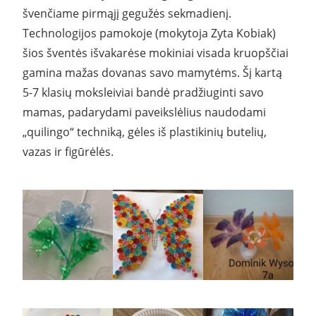
švenčiame pirmąjį gegužės sekmadienį.
Technologijos pamokoje (mokytoja Zyta Kobiak)
šios šventės išvakarėse mokiniai visada kruopščiai
gamina mažas dovanas savo mamytėms. Šį kartą
5-7 klasių moksleiviai bandė pradžiuginti savo
mamas, padarydami paveikslėlius naudodami
„quilingo“ techniką, gėles iš plastikinių butelių,
vazas ir figūrėlės.