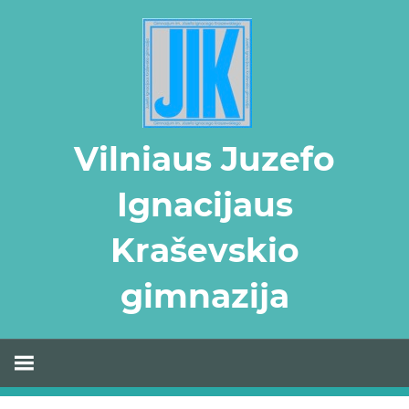
Skip
to
content
Vilniaus Juzefo
Ignacijaus
Kraševskio
gimnazija