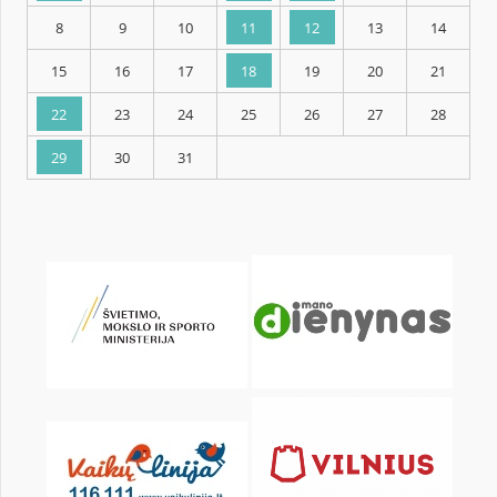
KALENDORIUS
Pr
An
Tr
Kt
Pn
Št
1
2
3
4
5
6