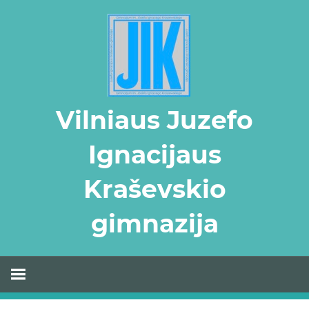
Skip
to
content
Vilniaus Juzefo
Ignacijaus
Kraševskio
gimnazija