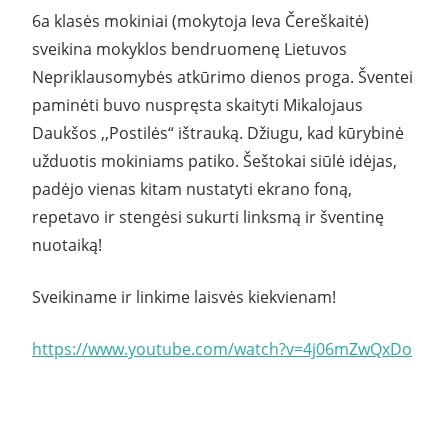
6a klasės mokiniai (mokytoja Ieva Čereškaitė)
sveikina mokyklos bendruomenę Lietuvos
Nepriklausomybės atkūrimo dienos proga. Šventei
paminėti buvo nuspręsta skaityti Mikalojaus
Daukšos ,,Postilės“ ištrauką. Džiugu, kad kūrybinė
užduotis mokiniams patiko. Šeštokai siūlė idėjas,
padėjo vienas kitam nustatyti ekrano foną,
repetavo ir stengėsi sukurti linksmą ir šventinę
nuotaiką!
Sveikiname ir linkime laisvės kiekvienam!
https://www.youtube.com/watch?v=4j06mZwQxDo