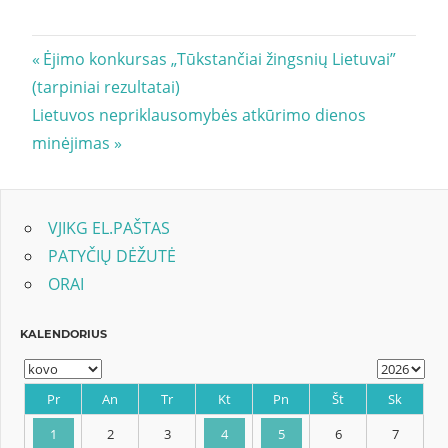
Navigacija
Previous
Ėjimo konkursas „Tūkstančiai žingsnių Lietuvai”
Post:
(tarpiniai rezultatai)
tarp
Next
Lietuvos nepriklausomybės atkūrimo dienos
įrašų
Post:
minėjimas
VJIKG EL.PAŠTAS
PATYČIŲ DĖŽUTĖ
ORAI