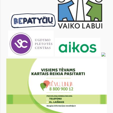
Pr
An
Tr
Kt
Pn
Št
1
2
3
4
5
6
8
9
10
11
12
13
15
16
17
18
19
20
22
23
24
25
26
27