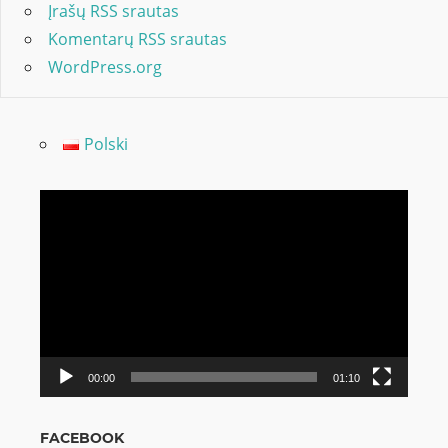
Įrašų RSS srautas
Komentarų RSS srautas
WordPress.org
Polski
Video
grotuvas
00:00
01:10
FACEBOOK