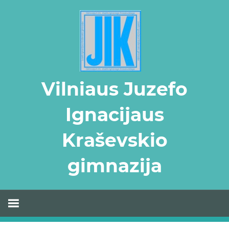
Skip
to
content
Vilniaus Juzefo
Ignacijaus
Kraševskio
gimnazija