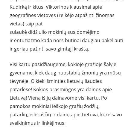
Kudirką ir kitus. Viktorinos klausimai apie
geografines vietoves (reikėjo atpažinti žinomas
vietas) taip pat
sulaukė didžiulio mokinių susidomėjimo
ir entuziazmo kada nors būtinai daugiau pakeliauti
ir geriau pažinti savo gimtąjį kraštą.
Visi kartu pasidžiaugėme, kokioje gražioje šalyje
gyvename, kiek daug nuostabių žmonių yra mūsų
tėvynėje. O kiek išminties lietuvių liaudies
patarlėse! Kokios prasmingos yra dainos apie
Lietuvą! Vieną iš jų dainavome visi kartu. Po
pamokos mokiniai ieškojo gražių žodžių,
patarlių, eilėraščių ir dainų apie Lietuvą, kūrė savo
sveikinimus ir linkėjimus.