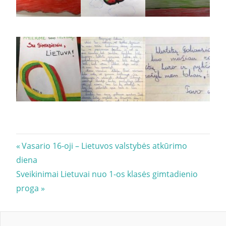
Navigacija
Previous
Vasario 16-oji – Lietuvos valstybės atkūrimo
Post:
diena
tarp
Next
Sveikinimai Lietuvai nuo 1-os klasės gimtadienio
įrašų
Post:
proga