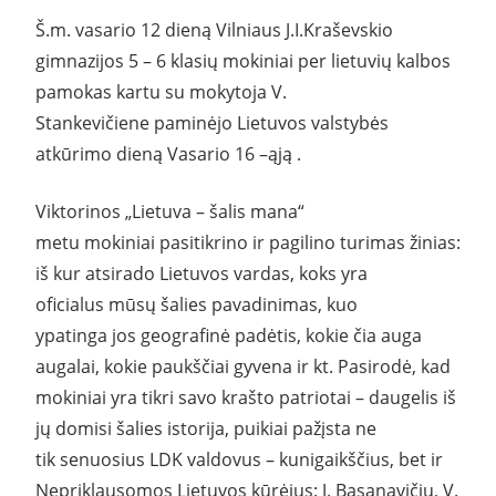
Š.m. vasario 12 dieną Vilniaus J.I.Kraševskio
gimnazijos 5 – 6 klasių mokiniai
per lietuvių kalbos
pamokas kartu su mokytoja V.
Stankevičiene
paminėjo Lietuvos valstybės
atkūrimo dieną Vasario 16 –ąją .
Viktorinos „Lietuva – šalis mana“
metu mokiniai pasitikrino ir pagilino turimas žinias:
iš kur atsirado Lietuvos vardas, koks yra
oficialus mūsų šalies pavadinimas, kuo
ypatinga jos geografinė padėtis, kokie čia auga
augalai, kokie paukščiai gyvena ir kt. Pasirodė, kad
mokiniai yra tikri savo krašto patriotai – daugelis iš
jų domisi šalies istorija, puikiai pažįsta ne
tik senuosius LDK valdovus – kunigaikščius, bet ir
Nepriklausomos Lietuvos kūrėjus: J. Basanavičių, V.