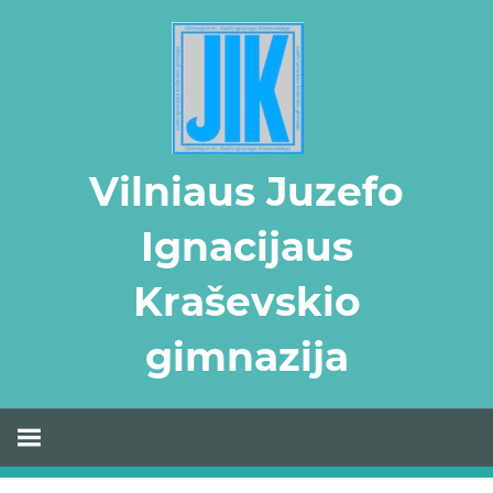
Skip
to
content
Vilniaus Juzefo
Ignacijaus
Kraševskio
gimnazija