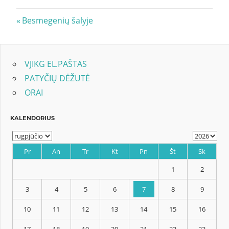
Navigacija
Previous
Besmegenių šalyje
Post:
tarp
įrašų
VJIKG EL.PAŠTAS
PATYČIŲ DĖŽUTĖ
ORAI