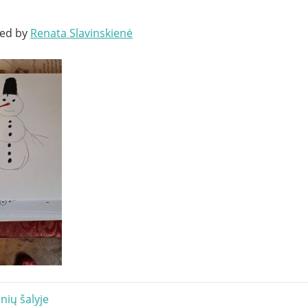
ted by
Renata Slavinskienė
acija
ių šalyje