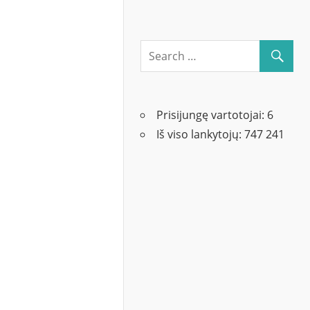
Prisijungę vartotojai:
6
Iš viso lankytojų:
747 241