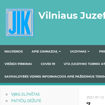
Skip
to
Vilniaus Juze
content
NAUJIENOS
APIE GIMNAZIJĄ
UGDYMAS
VIEŠIEJI PIRKIMAI
COVID-19
UTA (UGDYMO TUR
SAVIVALDYBĖS VIDINIS INFORMACIJOS APIE PAŽEIDIMU
VJIKG EL.PAŠTAS
2021-01-12
PATYČIŲ DĖŽUTĖ
7