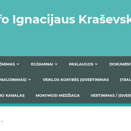
fo Ignacijaus Kraševs
PRIĖMIMAS
EGZAMINAI
PASLAUGOS
NIO ATNAUJINIMAS)
VEIKLOS KOKYBĖS ĮSIVERTINIM
S TEIKIMO KANALAS
MOKYMOSI MEDŽIAGA
VERTIN