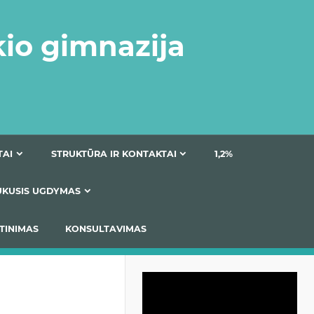
kio gimnazija
DOKUMENTAI
STRUKTŪRA IR KONTAKTAI
1
AS
ĮTRAUKUSIS UGDYMAS
IMAS / ĮSIVERTINIMAS
KONSULTAVIMAS
Video
grotuvas