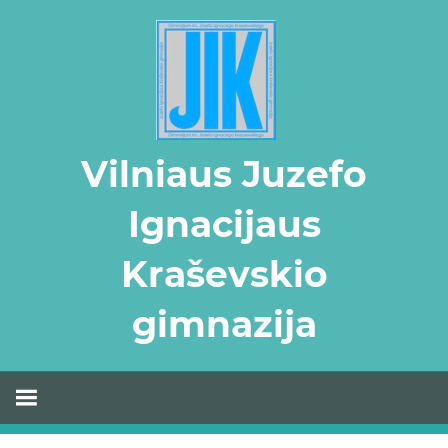
Skip
to
content
Vilniaus Juzefo
Ignacijaus
Kraševskio
gimnazija