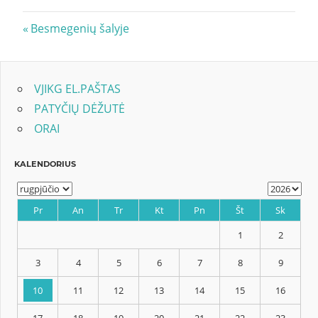
Navigacija
Previous
Besmegenių šalyje
Post:
tarp
įrašų
VJIKG EL.PAŠTAS
PATYČIŲ DĖŽUTĖ
ORAI