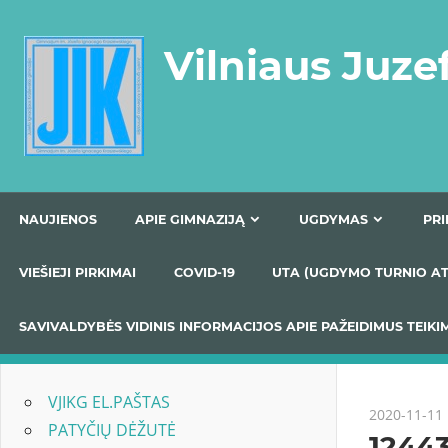
Skip
to
Vilniaus Juze
content
NAUJIENOS
APIE GIMNAZIJĄ
UGDYMAS
VIEŠIEJI PIRKIMAI
COVID-19
UTA (UGDYMO TUR
SAVIVALDYBĖS VIDINIS INFORMACIJOS APIE PAŽEIDIMU
VJIKG EL.PAŠTAS
2020-11-11
PATYČIŲ DĖŽUTĖ
1244