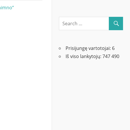
 himno“
Prisijungę vartotojai:
6
Iš viso lankytojų:
747 490