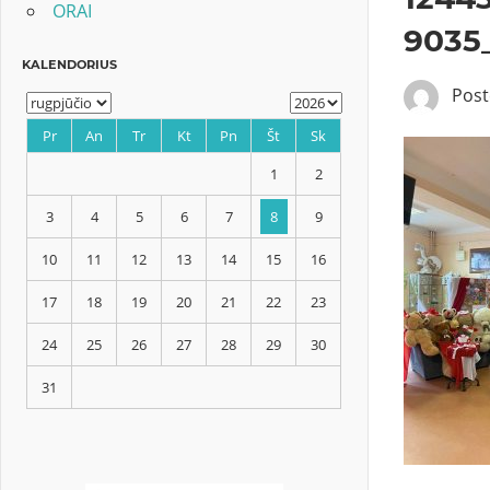
ORAI
9035
Pos
KALENDORIUS
Pr
An
Tr
Kt
Pn
Št
Sk
1
2
3
4
5
6
7
8
9
10
11
12
13
14
15
16