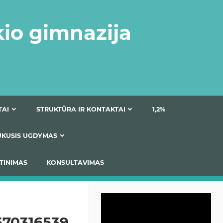
kio gimnazija
DOKUMENTAI
STRUKTŪRA IR KONTAKTAI
1
AS
ĮTRAUKUSIS UGDYMAS
IMAS / ĮSIVERTINIMAS
KONSULTAVIMAS
Video
grotuvas
570316539