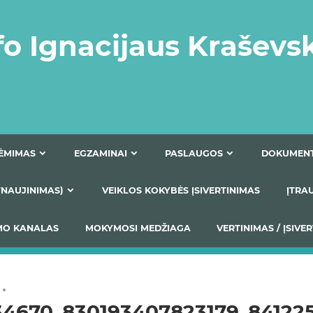
fo Ignacijaus Kraševs
PRIĖMIMAS
EGZAMINAI
PASLAUGOS
NIO ATNAUJINIMAS)
VEIKLOS KOKYBĖS ĮSIVERTINIM
S TEIKIMO KANALAS
MOKYMOSI MEDŽIAGA
VERTIN
34670_830193407823179_84122