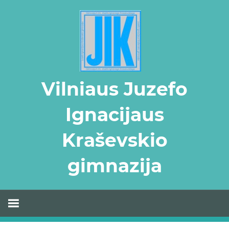
Skip
to
content
Vilniaus Juzefo
Ignacijaus
Kraševskio
gimnazija