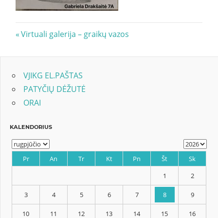
Navigacija
Previous
Virtuali galerija – graikų vazos
Post:
tarp
įrašų
VJIKG EL.PAŠTAS
PATYČIŲ DĖŽUTĖ
ORAI