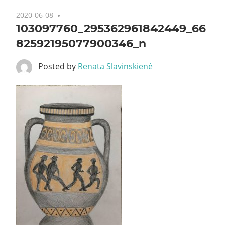
2020-06-08
103097760_295362961842449_66
82592195077900346_n
Posted by
Renata Slavinskienė