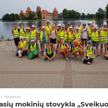
Naujienos
lasių mokinių stovykla „Sveikuo