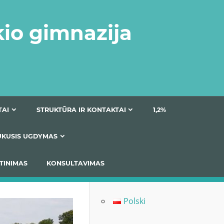
kio gimnazija
DOKUMENTAI
STRUKTŪRA IR KONTAKTAI
1
AS
ĮTRAUKUSIS UGDYMAS
IMAS / ĮSIVERTINIMAS
KONSULTAVIMAS
Polski