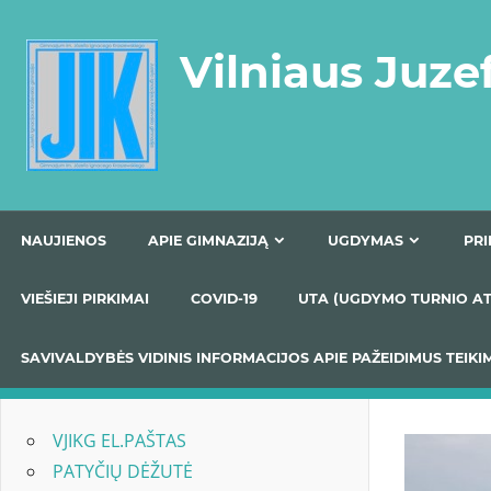
Skip
to
Vilniaus Juze
content
NAUJIENOS
APIE GIMNAZIJĄ
UGDYMAS
VIEŠIEJI PIRKIMAI
COVID-19
UTA (UGDYMO TUR
SAVIVALDYBĖS VIDINIS INFORMACIJOS APIE PAŽEIDIMU
VJIKG EL.PAŠTAS
PATYČIŲ DĖŽUTĖ