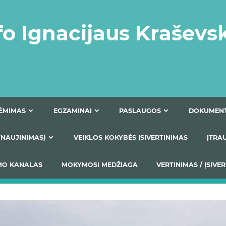
fo Ignacijaus Kraševs
PRIĖMIMAS
EGZAMINAI
PASLAUGOS
NIO ATNAUJINIMAS)
VEIKLOS KOKYBĖS ĮSIVERTINIM
S TEIKIMO KANALAS
MOKYMOSI MEDŽIAGA
VERTIN