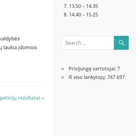
13.50 – 14.35
14.40 – 15.25
ivaldybės
ų laukia įdomios
Prisijungę vartotojai:
7
Iš viso lankytojų:
747 697
peticijų rezultatas