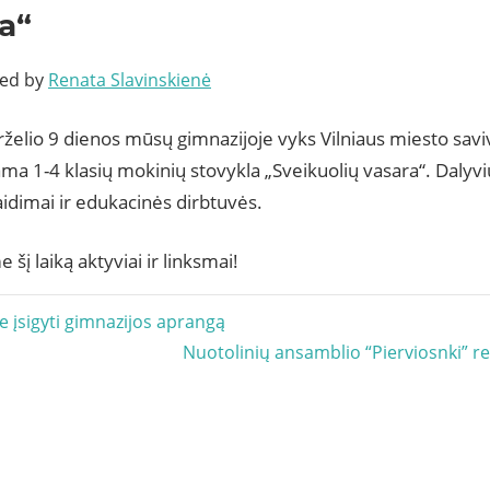
a“
ted by
Renata Slavinskienė
rželio 9 dienos mūsų gimnazijoje vyks Vilniaus miesto sav
ma 1-4 klasių mokinių stovykla „Sveikuolių vasara“. Dalyvi
aidimai ir edukacinės dirbtuvės.
 šį laiką aktyviai ir linksmai!
acija
e įsigyti gimnazijos aprangą
Next
Nuotolinių ansamblio “Pierviosnki” re
Post: