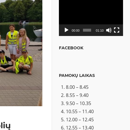
Video
grotuvas
00:00
01:10
FACEBOOK
PAMOKŲ LAIKAS
8.00 – 8.45
8.55 – 9.40
9.50 – 10.35
10.55 – 11.40
12.00 – 12.45
lių
12.55 – 13.40