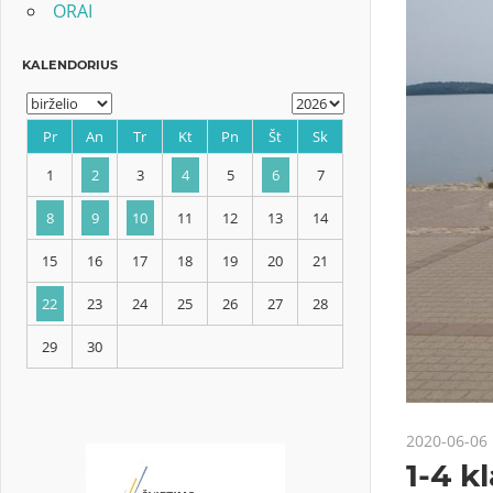
ORAI
KALENDORIUS
Pr
An
Tr
Kt
Pn
Št
Sk
1
2
3
4
5
6
7
8
9
10
11
12
13
14
2020-06-06
15
16
17
18
19
20
21
1-4 k