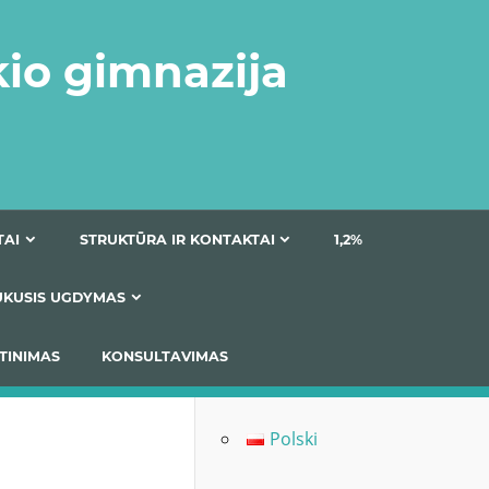
kio gimnazija
DOKUMENTAI
STRUKTŪRA IR KONTAKTAI
1
AS
ĮTRAUKUSIS UGDYMAS
IMAS / ĮSIVERTINIMAS
KONSULTAVIMAS
Polski