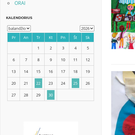
ORAI
KALENDORIUS
Pr
An
Tr
Kt
Pn
Št
Sk
1
2
3
4
5
6
7
8
9
10
11
12
13
14
15
16
17
18
19