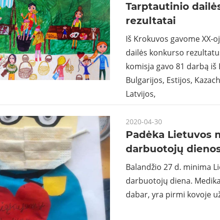
Tarptautinio dail
rezultatai
Iš Krokuvos gavome XX-oj
dailės konkurso rezultat
komisja gavo 81 darbą iš 
Bulgarijos, Estijos, Kazac
Latvijos,
2020-04-30
Padėka Lietuvos 
darbuotojų dieno
Balandžio 27 d. minima L
darbuotojų diena. Medikai
dabar, yra pirmi kovoje u