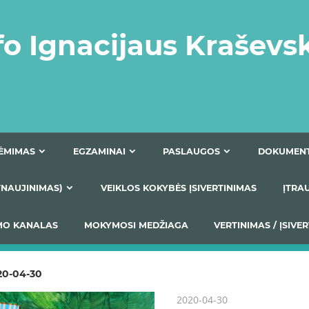
fo Ignacijaus Kraševs
PRIĖMIMAS
EGZAMINAI
PASLAUGOS
NIO ATNAUJINIMAS)
VEIKLOS KOKYBĖS ĮSIVERTINIM
S TEIKIMO KANALAS
MOKYMOSI MEDŽIAGA
VERTIN
20-04-30
2020-04-30