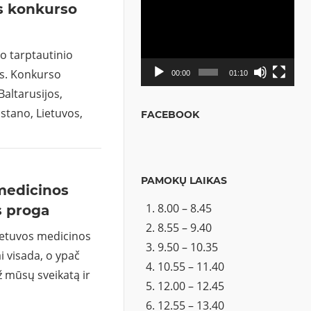
ės konkurso
Video
grotuvas
o tarptautinio
us. Konkurso
00:00
01:10
Baltarusijos,
hstano, Lietuvos,
FACEBOOK
PAMOKŲ LAIKAS
medicinos
8.00 – 8.45
s proga
8.55 – 9.40
ietuvos medicinos
9.50 – 10.35
 visada, o ypač
10.55 – 11.40
ž mūsų sveikatą ir
12.00 – 12.45
12.55 – 13.40