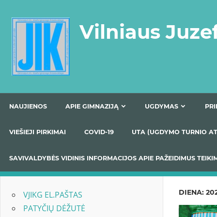
Skip
to
Vilniaus Juze
content
NAUJIENOS
APIE GIMNAZIJĄ
UGDYMAS
VIEŠIEJI PIRKIMAI
COVID-19
UTA (UGDYMO TUR
SAVIVALDYBĖS VIDINIS INFORMACIJOS APIE PAŽEIDIMU
DIENA:
20
VJIKG EL.PAŠTAS
PATYČIŲ DĖŽUTĖ