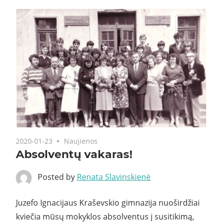
2020-01-23
Naujienos
Absolventų vakaras!
Posted by
Renata Slavinskienė
Juzefo Ignacijaus Kraševskio gimnazija nuoširdžiai
kviečia mūsų mokyklos absolventus į susitikimą,