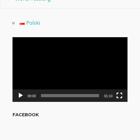
Polski
Video
grotuvas
00:00
01:10
FACEBOOK