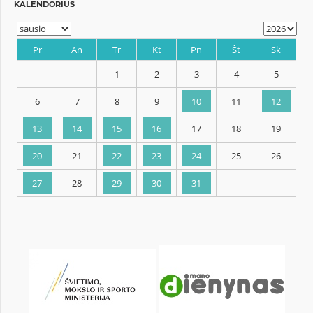
KALENDORIUS
Pr
An
Tr
Kt
Pn
Št