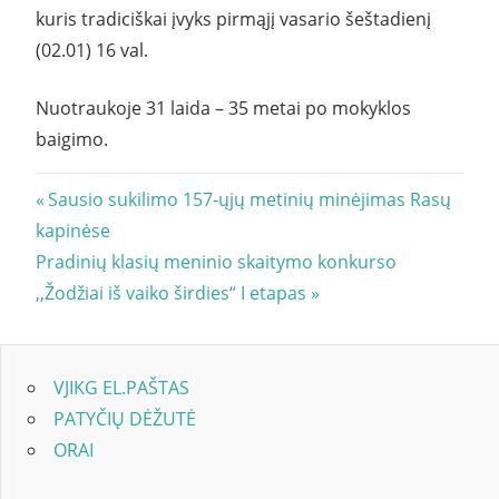
kuris tradiciškai įvyks pirmąjį vasario šeštadienį
(02.01) 16 val.
Nuotraukoje 31 laida – 35 metai po mokyklos
baigimo.
Navigacija
Previous
Sausio sukilimo 157-ųjų metinių minėjimas Rasų
Post:
kapinėse
tarp
Next
Pradinių klasių meninio skaitymo konkurso
įrašų
Post:
,,Žodžiai iš vaiko širdies“ I etapas
VJIKG EL.PAŠTAS
PATYČIŲ DĖŽUTĖ
ORAI