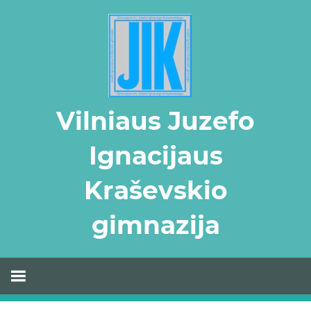
Skip
to
content
Vilniaus Juzefo
Ignacijaus
Kraševskio
gimnazija