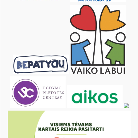
KALENDORIUS
Pr
An
Tr
Kt
Pn
Št