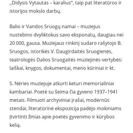
,,Didysis Vytautas – karalius“, taip pat literatūros ir
istorijos mokslo darbų.
Balio ir Vandos Sruogų namai – muziejus
nustebino dvyliktokus savo eksponatų, daugiau nei
20 000, gausa. Muziejaus rinkinį sudaro rašytojo B.
Sruogos, istorikės V. Daugirdaitės Sruogienės,
teatrologės Dalios Sruogaitės muziejinės vertybės:
laiškai, knygos, dokumentai, meno kūriniai ir kt.
S. Nėries muziejuje atkurti keturi memorialiniai
kambariai. Poetė su šeima čia gyveno 1937–1941
metais. Filmuoti archyviniai įrašai, modernūs
stendai, literatūrinė ekspozicija padėjo mokiniams
įtvirtinti žinias apie poetės gyvenimo ir kūrybos
kelią.