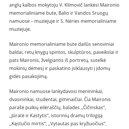
anglų kalbos mokytoju V. Klimovič lankėsi Maironio
memorialiniame bute, Balio ir Vandos Sruogų
namuose – muziejuje ir S. Nėries memorialiniame
muziejuje.
Maironio memorialiniame bute dailūs senoviniai
baldai, retų knygų spintos, skulptūros, paveikslai ir
pats Maironis, žvelgiantis iš portretų, sutelkė
mokinių dėmesį ir paskatino įsiklausyti į įdomų
gidės pasakojimą.
Maironio namuose lankydavosi menininkai,
dvasininkai, studentai, giminaičiai. Čia Maironis
parašė puikių eilėraščių, balades ,,Čičinskas“,
,,Jūratė ir Kastytis“, istorinių dramų trilogiją
,,Kęstučio mirtis“, ,,Vytautas pas kryžiuočius“,