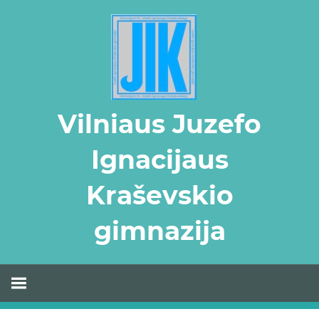
Skip
to
content
Vilniaus Juzefo
Ignacijaus
Kraševskio
gimnazija