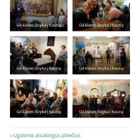
G4 klasės išvyka į Kauną
G4 klasės išvyka į Kauną
G4 klasės išvyka į Kauną
G4 klasės išvyka į Kauną
G4 klasės išvyka į Kauną
G4 klasės išvyka į Kauną
Navigacija
Previous
Ugdome atsakingus piliečius