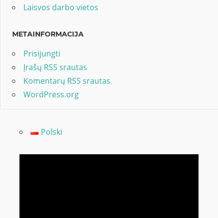
Laisvos darbo vietos
METAINFORMACIJA
Prisijungti
Įrašų RSS srautas
Komentarų RSS srautas
WordPress.org
Polski
Video
grotuvas