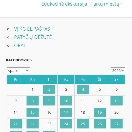
Post:
Next
Edukacinė ekskursija į Tartų miestą
tarp
Post:
įrašų
VJIKG EL.PAŠTAS
PATYČIŲ DĖŽUTĖ
ORAI