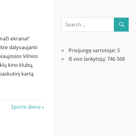
 maži ekranai“
ekte dalyvaujanti
Prisijungę vartotojai:
5
Naujosios Vilnios
Iš viso lankytojų:
746 568
klų kino klubų,
paskutinį kartą
Next
Sporto diena
Post: