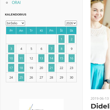
ORAI
KALENDORIUS
Pr
An
Tr
Kt
Pn
Št
Sk
1
2
3
4
5
6
7
8
9
2019-06-13
10
11
12
13
14
15
16
Didel