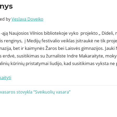
inys
ted by
Veslava Doveiko
1-ąją Naujosios Vilnios bibliotekoje vyko projekto „ Dideli,
s renginys, į Medijų festivalio veiklas įsitraukė ne tik proj
zija, bet ir kaimynės Žaros bei Laisvės gimnazijos. Jauki 
s erdvė, susitikimas su žurnaliste Indre Makaraityte, moky
linių kūrinių pristatymai liudijo, kad susitikimas vyksta ne 
aityti
acija
vasaros stovykla “Sveikuolių vasara”