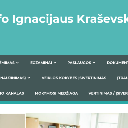
fo Ignacijaus Kraševs
PRIĖMIMAS
EGZAMINAI
PASLAUGOS
NIO ATNAUJINIMAS)
VEIKLOS KOKYBĖS ĮSIVERTINIM
S TEIKIMO KANALAS
MOKYMOSI MEDŽIAGA
VERTIN