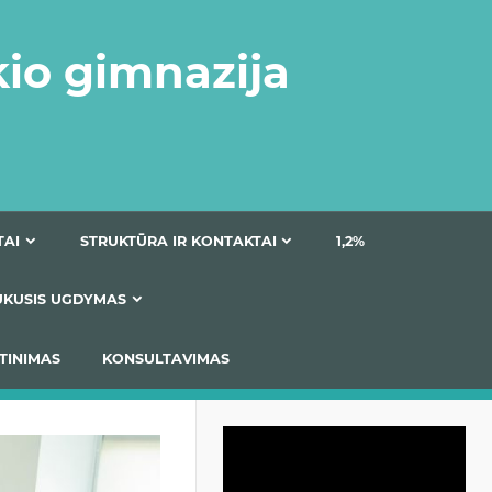
kio gimnazija
DOKUMENTAI
STRUKTŪRA IR KONTAKTAI
1
AS
ĮTRAUKUSIS UGDYMAS
IMAS / ĮSIVERTINIMAS
KONSULTAVIMAS
Video
grotuvas