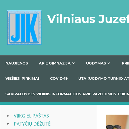
Skip
to
Vilniaus Juze
content
NAUJIENOS
APIE GIMNAZIJĄ
UGDYMAS
VIEŠIEJI PIRKIMAI
COVID-19
UTA (UGDYMO TUR
SAVIVALDYBĖS VIDINIS INFORMACIJOS APIE PAŽEIDIMU
VJIKG EL.PAŠTAS
PATYČIŲ DĖŽUTĖ