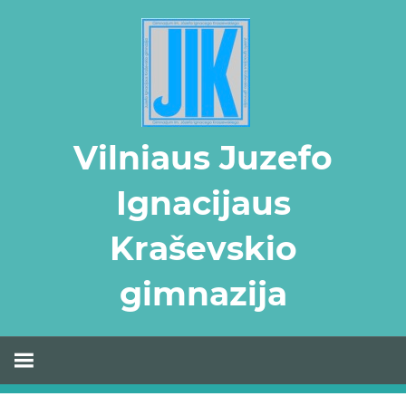
Skip
to
content
Vilniaus Juzefo
Ignacijaus
Kraševskio
gimnazija