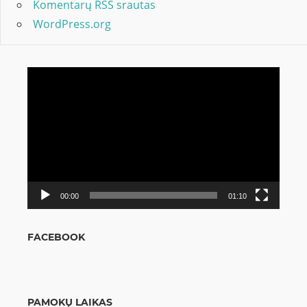
Komentarų RSS srautas
WordPress.org
Video
grotuvas
00:00
01:10
FACEBOOK
PAMOKŲ LAIKAS