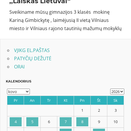
,,Laiškas Lietuvai“
Sveikiname mūsų gimnazijos 3 klasės mokinę
Kariną Gimbickytę , laimėjusią II vietą Vilniaus
miesto ir Vilniaus rajono tautinių mažumų mokyklų
VJIKG EL.PAŠTAS
PATYČIŲ DĖŽUTĖ
ORAI