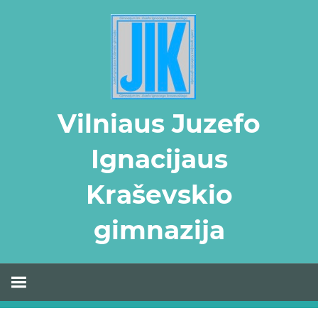
Skip
to
content
Vilniaus Juzefo
Ignacijaus
Kraševskio
gimnazija