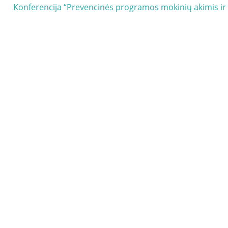
Next
Konferencija “Prevencinės programos mokinių akimis ir
Post: