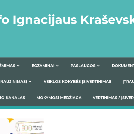
fo Ignacijaus Kraševs
PRIĖMIMAS
EGZAMINAI
PASLAUGOS
NIO ATNAUJINIMAS)
VEIKLOS KOKYBĖS ĮSIVERTINIM
S TEIKIMO KANALAS
MOKYMOSI MEDŽIAGA
VERTIN