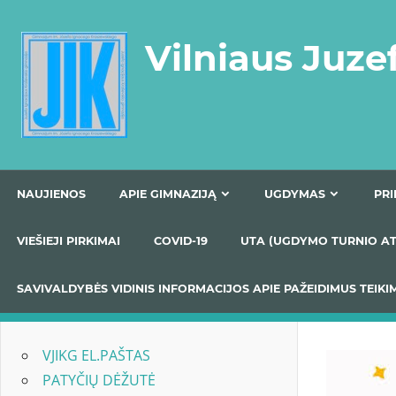
Skip
to
Vilniaus Juze
content
NAUJIENOS
APIE GIMNAZIJĄ
UGDYMAS
VIEŠIEJI PIRKIMAI
COVID-19
UTA (UGDYMO TUR
SAVIVALDYBĖS VIDINIS INFORMACIJOS APIE PAŽEIDIMU
VJIKG EL.PAŠTAS
PATYČIŲ DĖŽUTĖ