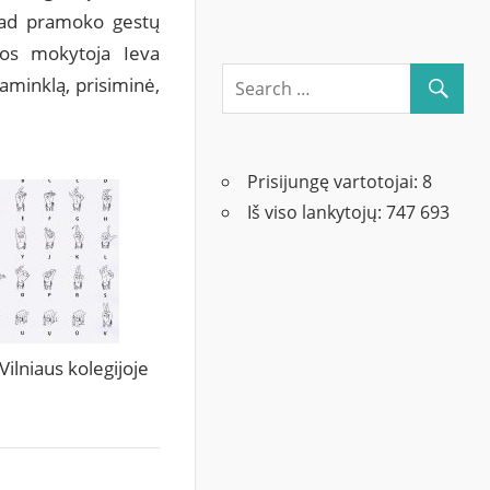
 kad pramoko gestų
bos mokytoja Ieva
aminklą, prisiminė,
Prisijungę vartotojai:
8
Iš viso lankytojų:
747 693
ilniaus kolegijoje