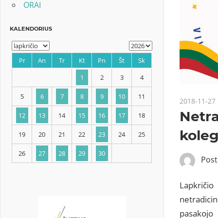
ORAI
KALENDORIUS
2018-11-27
Netra
Pr
An
Tr
Kt
Pn
Št
Sk
koleg
1
2
3
4
Pos
5
6
7
8
9
10
11
Lapkričio
12
13
14
15
16
17
18
netradici
pasakojo