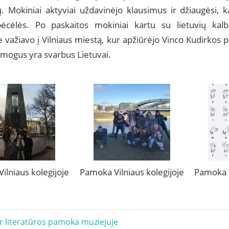
 Mokiniai aktyviai uždavinėjo klausimus ir džiaugėsi,
ėcėlės. Po paskaitos mokiniai kartu su lietuvių kal
 važiavo į Vilniaus miestą, kur apžiūrėjo Vinco Kudirkos p
žmogus yra svarbus Lietuvai.
ilniaus kolegijoje
Pamoka Vilniaus kolegijoje
Pamoka V
acija
ir literatūros pamoka muziejuje