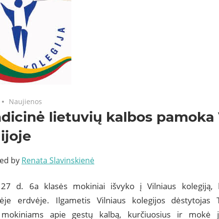
Naujienos
dicinė lietuvių kalbos pamoka 
ijoje
ted by
Renata Slavinskienė
 27 d. 6a klasės mokiniai išvyko į Vilniaus kolegiją
nėje erdvėje. Ilgametis Vilniaus kolegijos dėstytoja
 mokiniams apie gestų kalbą, kurčiuosius ir mokė 