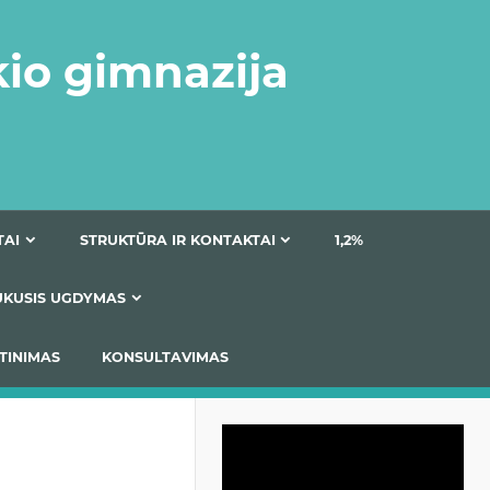
kio gimnazija
DOKUMENTAI
STRUKTŪRA IR KONTAKTAI
1
AS
ĮTRAUKUSIS UGDYMAS
IMAS / ĮSIVERTINIMAS
KONSULTAVIMAS
Video
grotuvas