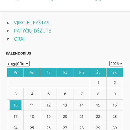
tarp
įrašų
VJIKG EL.PAŠTAS
PATYČIŲ DĖŽUTĖ
ORAI