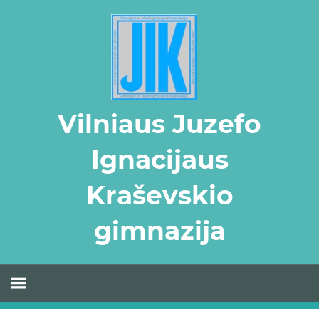
Skip
to
content
Vilniaus Juzefo
Ignacijaus
Kraševskio
gimnazija