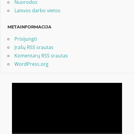
Nuorodos
Laisvos darbo vietos
METAINFORMACIJA
Prisijungti
Įrašų RSS srautas
Komentarų RSS srautas
WordPress.org
Video
grotuvas