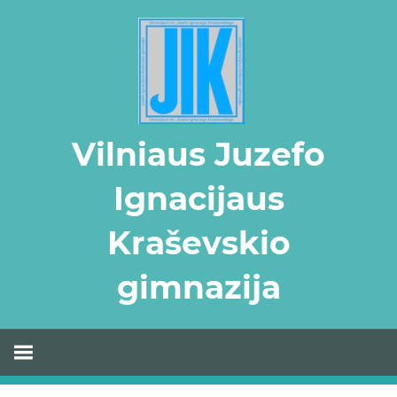
Skip
to
content
Vilniaus Juzefo
Ignacijaus
Kraševskio
gimnazija