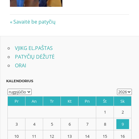
Navigacija
Previous
Savaitė be patyčių
Post:
tarp
įrašų
VJIKG EL.PAŠTAS
PATYČIŲ DĖŽUTĖ
ORAI