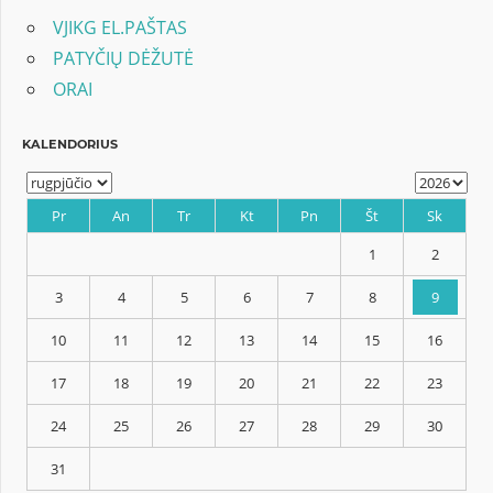
įrašų
VJIKG EL.PAŠTAS
PATYČIŲ DĖŽUTĖ
ORAI
KALENDORIUS