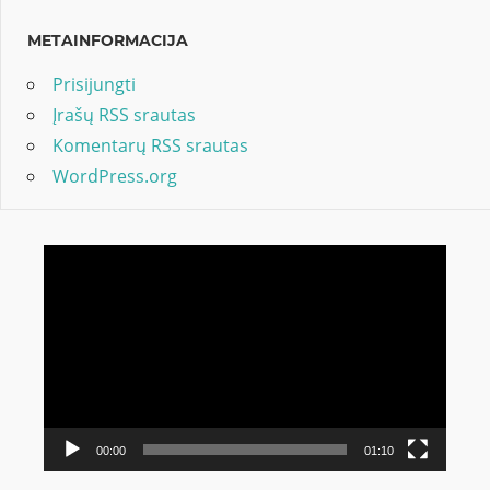
METAINFORMACIJA
Prisijungti
Įrašų RSS srautas
Komentarų RSS srautas
WordPress.org
Video
grotuvas
00:00
01:10