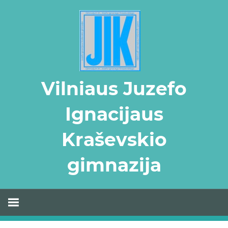
Skip
to
content
Vilniaus Juzefo
Ignacijaus
Kraševskio
gimnazija