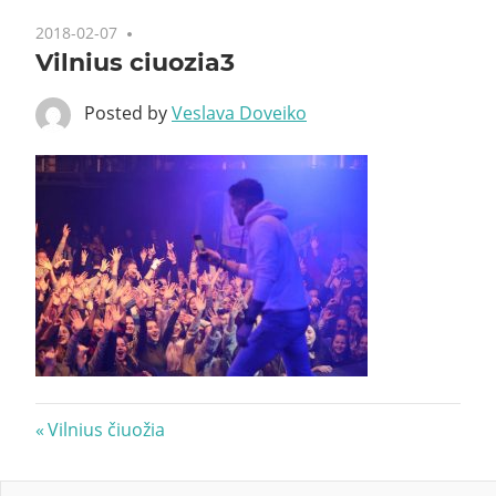
2018-02-07
Vilnius ciuozia3
Posted by
Veslava Doveiko
Navigacija
Previous
Vilnius čiuožia
Post:
tarp