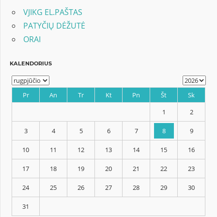
įrašų
VJIKG EL.PAŠTAS
PATYČIŲ DĖŽUTĖ
ORAI
KALENDORIUS