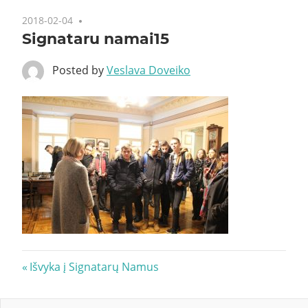
2018-02-04
Signataru namai15
Posted by
Veslava Doveiko
Navigacija
Previous
Išvyka į Signatarų Namus
Post:
tarp