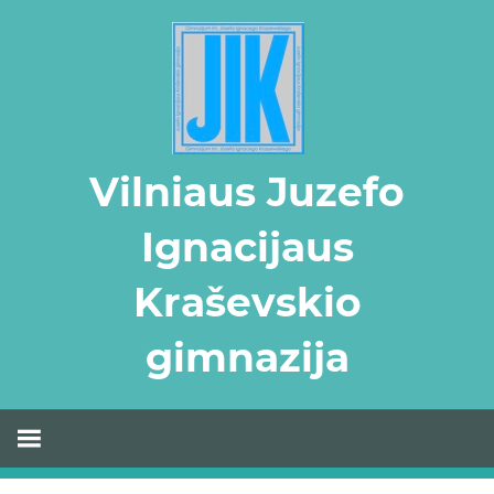
Skip
to
content
Vilniaus Juzefo
Ignacijaus
Kraševskio
gimnazija