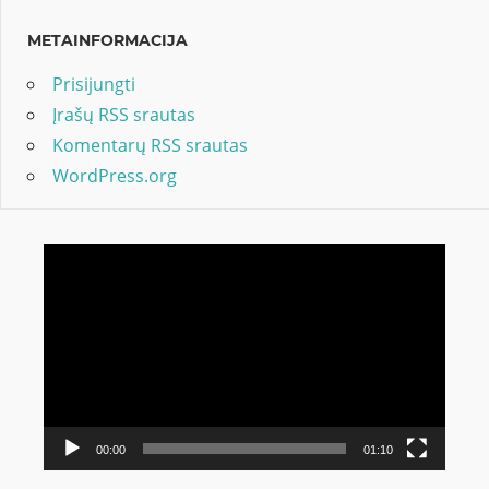
METAINFORMACIJA
Prisijungti
Įrašų RSS srautas
Komentarų RSS srautas
WordPress.org
Video
grotuvas
00:00
01:10