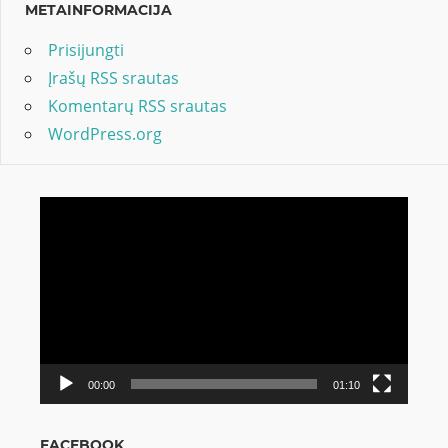
METAINFORMACIJA
Prisijungti
Įrašų RSS srautas
Komentarų RSS srautas
WordPress.org
Video
grotuvas
00:00
01:10
FACEBOOK