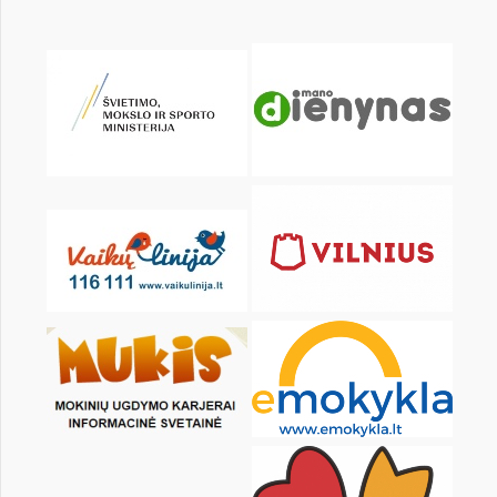
Pr
An
Tr
Kt
Pn
Št
1
2
3
4
5
6
8
9
10
11
12
13
15
16
17
18
19
20
22
23
24
25
26
27
29
30
31