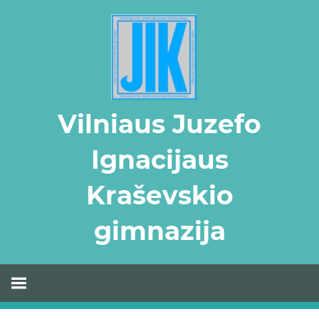
Skip
to
content
Vilniaus Juzefo
Ignacijaus
Kraševskio
gimnazija