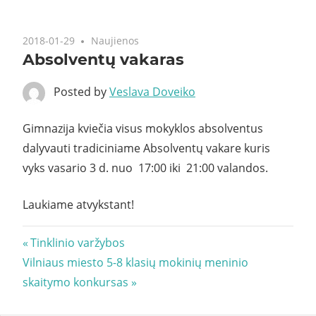
2018-01-29
Naujienos
Absolventų vakaras
Posted by
Veslava Doveiko
Gimnazija kviečia visus mokyklos absolventus
dalyvauti tradiciniame Absolventų vakare kuris
vyks vasario 3 d. nuo 17:00 iki 21:00 valandos.
Laukiame atvykstant!
Navigacija
Previous
Tinklinio varžybos
Next
Post:
Vilniaus miesto 5-8 klasių mokinių meninio
tarp
Post:
skaitymo konkursas
įrašų