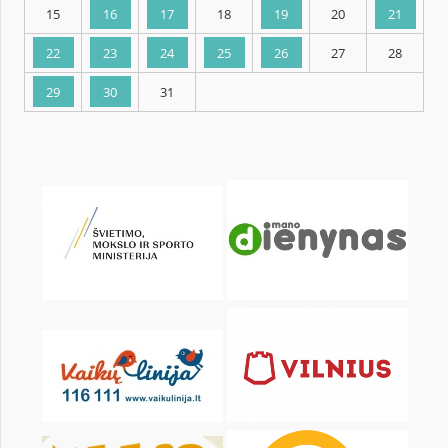
KALENDORIUS
Pr
An
Tr
Kt
Pn
Št