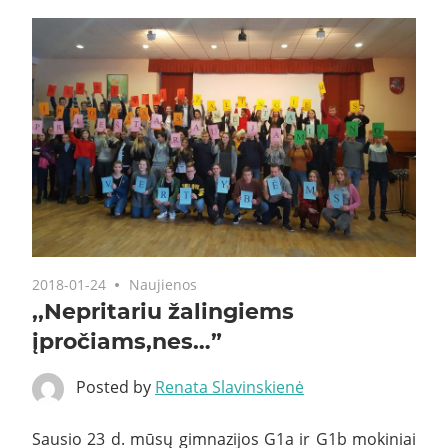
2018-01-24
Naujienos
,,Nepritariu žalingiems
įpročiams,nes…”
Posted by
Renata Slavinskienė
Sausio 23 d. mūsų gimnazijos G1a ir G1b mokiniai