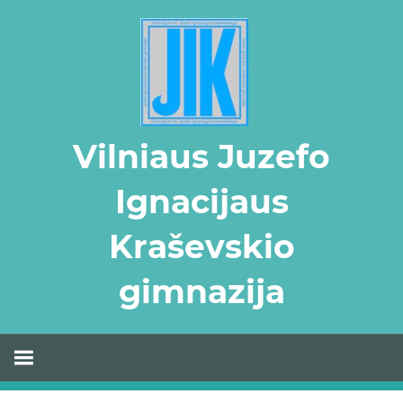
Skip
to
content
Vilniaus Juzefo
Ignacijaus
Kraševskio
gimnazija