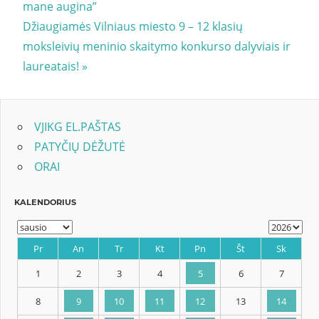
Post:
mane augina”
tarp
Next
Džiaugiamės Vilniaus miesto 9 – 12 klasių
įrašų
Post:
moksleivių meninio skaitymo konkurso dalyviais ir
laureatais!
VJIKG EL.PAŠTAS
PATYČIŲ DĖŽUTĖ
ORAI