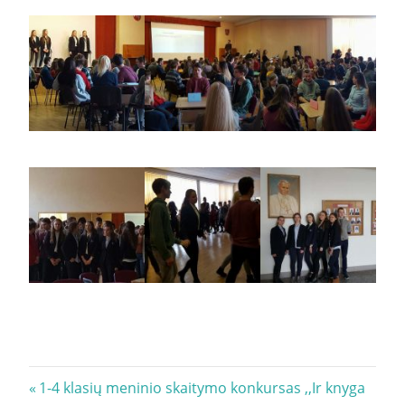
Navigacija
Previous
1-4 klasių meninio skaitymo konkursas ,,Ir knyga