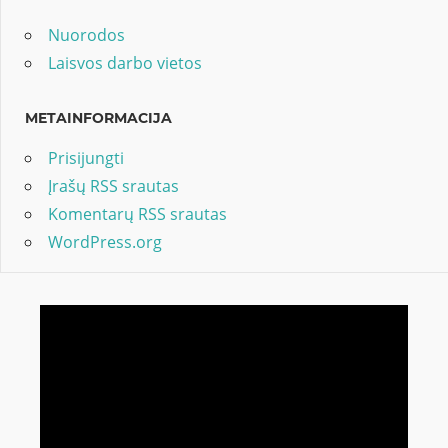
Nuorodos
Laisvos darbo vietos
METAINFORMACIJA
Prisijungti
Įrašų RSS srautas
Komentarų RSS srautas
WordPress.org
Video
grotuvas