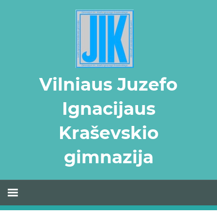
Skip
to
content
Vilniaus Juzefo
Ignacijaus
Kraševskio
gimnazija