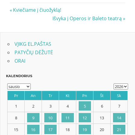
Navigacija
Previous
Kviečiame į čiuožyklą!
Post:
Next
Išvyka į Operos ir Baleto teatrą
tarp
Post:
įrašų
VJIKG EL.PAŠTAS
PATYČIŲ DĖŽUTĖ
ORAI