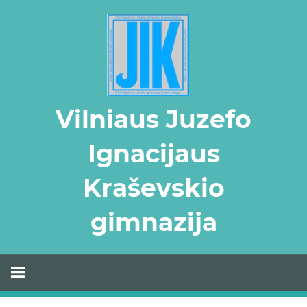
Skip
to
content
Vilniaus Juzefo
Ignacijaus
Kraševskio
gimnazija