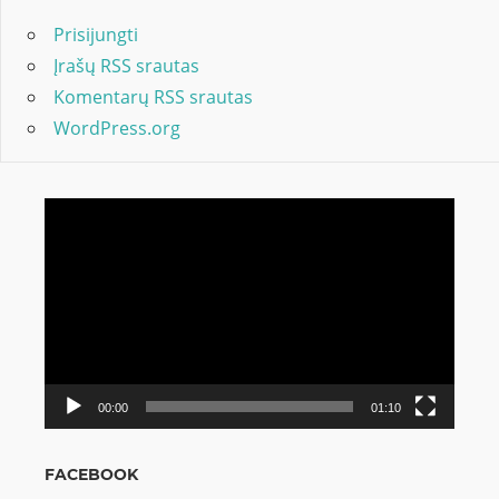
Prisijungti
Įrašų RSS srautas
Komentarų RSS srautas
WordPress.org
Video
grotuvas
00:00
01:10
FACEBOOK