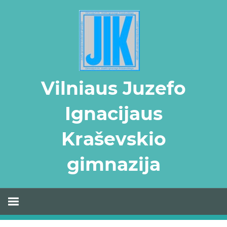
Skip
to
content
Vilniaus Juzefo
Ignacijaus
Kraševskio
gimnazija