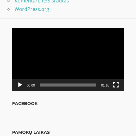
Komentarų RSS srautas
WordPress.org
Video
grotuvas
00:00
01:10
FACEBOOK
PAMOKŲ LAIKAS