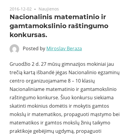
2016-12-02
Naujienos
Nacionalinis matematinio ir
gamtamokslinio raštingumo
konkursas.
Posted by
Miroslav Beraza
Gruodžio 2 d. 27 mūsų gimnazijos mokiniai jau
trečią kartą išbandė jėgas Nacionalinio egzaminų
centro organizuojamame 8 – 10 klasių
Nacionaliniame matematinio ir gamtamokslinio
raštingumo konkurse. Šiuo konkursu siekiama
skatinti mokinius domėtis ir mokytis gamtos
mokslų ir matematikos, propaguoti mąstymo bei
matematikos ir gamtos mokslų žinių taikymo
praktikoje gebėjimų ugdymą, propaguoti