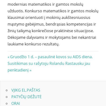
modernias matematikos ir gamtos mokslų
užduotis. Konkurso matematikos ir gamtos mokslų
klausimai orientuoti į mokinių aukštesniuosius
mąstymo gebėjimus, bendrąsias kompetencijas ir
žinių taikymą konkrečiose praktinėse situacijose.
Dėkojame dalyviams ir mokytojams bei nekantriai
laukiame konkurso rezultatų.
Navigacija
Previous
Gruodžio 1 d. – pasaulinė kovos su AIDS diena.
Next
Post:
Susitikimas su rašytoju Rolandu Rastausku jau
tarp
Post:
penktadienį
įrašų
VJIKG EL.PAŠTAS
PATYČIŲ DĖŽUTĖ
ORAI