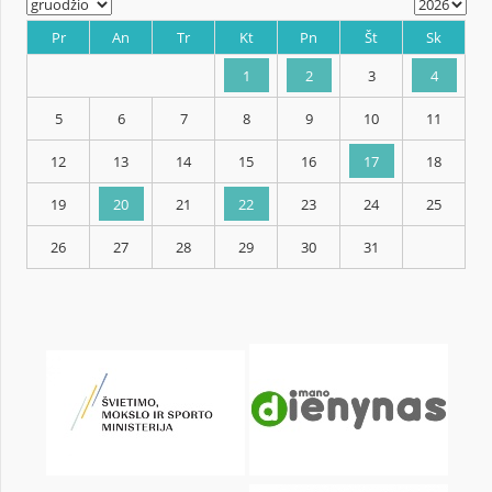
KALENDORIUS
Pr
An
Tr
Kt
Pn
Št
1
2
3
5
6
7
8
9
10
12
13
14
15
16
17