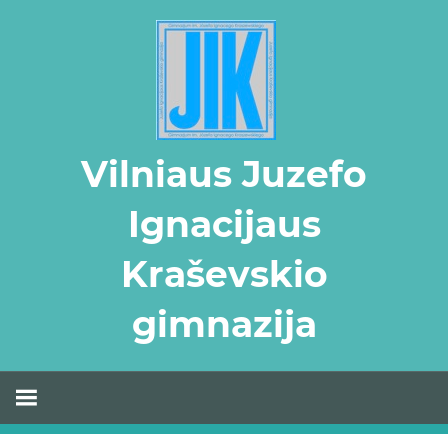
Skip
to
content
Vilniaus Juzefo
Ignacijaus
Kraševskio
gimnazija