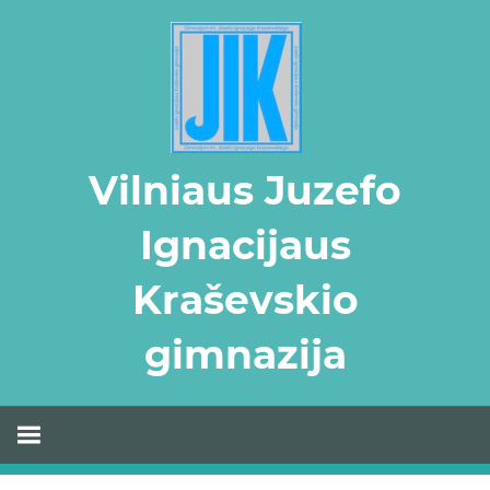
Skip
to
content
Vilniaus Juzefo
Ignacijaus
Kraševskio
gimnazija