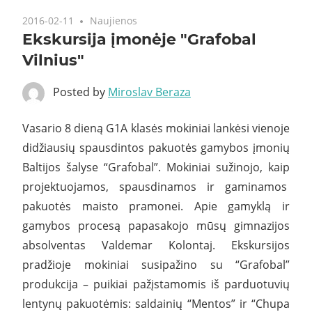
2016-02-11
Naujienos
Ekskursija įmonėje "Grafobal
Vilnius"
Posted by
Miroslav Beraza
Vasario 8 dieną G1A klasės mokiniai lankėsi vienoje
didžiausių spausdintos pakuotės gamybos įmonių
Baltijos šalyse “Grafobal”. Mokiniai sužinojo, kaip
projektuojamos, spausdinamos ir gaminamos
pakuotės maisto pramonei. Apie gamyklą ir
gamybos procesą papasakojo mūsų gimnazijos
absolventas Valdemar Kolontaj. Ekskursijos
pradžioje mokiniai susipažino su “Grafobal”
produkcija – puikiai pažįstamomis iš parduotuvių
lentynų pakuotėmis: saldainių “Mentos” ir “Chupa