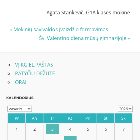
Agata Stankevič, G1A klasės mokinė
Navigacija
Previous
Mokinių savivaldos įvaizdžio formavimas
Post:
Next
Šv. Valentino diena mūsų gimnazijoje
tarp
Post:
įrašų
VJIKG EL.PAŠTAS
PATYČIŲ DĖŽUTĖ
ORAI