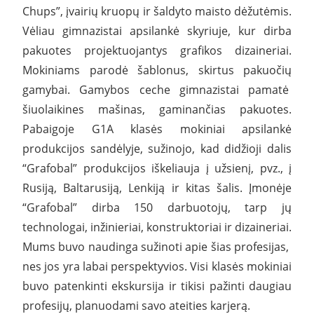
Chups”, įvairių kruopų ir šaldyto maisto dėžutėmis.
Vėliau gimnazistai apsilankė skyriuje, kur dirba
pakuotes projektuojantys grafikos dizaineriai.
Mokiniams parodė šablonus, skirtus pakuočių
gamybai. Gamybos ceche gimnazistai pamatė
šiuolaikines mašinas, gaminančias pakuotes.
Pabaigoje G1A klasės mokiniai apsilankė
produkcijos sandėlyje, sužinojo, kad didžioji dalis
“Grafobal” produkcijos iškeliauja į užsienį, pvz., į
Rusiją, Baltarusiją, Lenkiją ir kitas šalis. Įmonėje
“Grafobal” dirba 150 darbuotojų, tarp jų
technologai, inžinieriai, konstruktoriai ir dizaineriai.
Mums buvo naudinga sužinoti apie šias profesijas,
nes jos yra labai perspektyvios. Visi klasės mokiniai
buvo patenkinti ekskursija ir tikisi pažinti daugiau
profesijų, planuodami savo ateities karjerą.