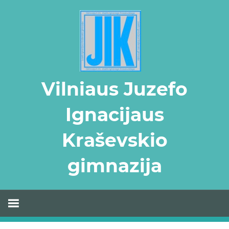
Skip
to
content
Vilniaus Juzefo
Ignacijaus
Kraševskio
gimnazija