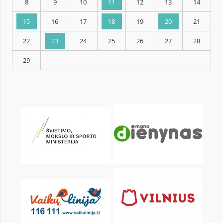
KALENDORIUS
Pr
An
Tr
Kt
Pn
Št
1
2
3
4
5
6