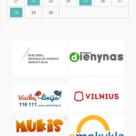
KALENDORIUS
Pr
An
Tr
Kt
Pn
Št
1
2
3
4
5
7
8
9
10
11
12
14
15
16
17
18
19