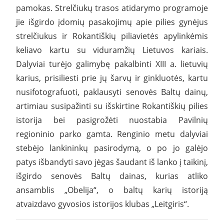
pamokas. Strelčiukų trasos atidarymo programoje
jie išgirdo įdomių pasakojimų apie pilies gynėjus
strelčiukus ir Rokantiškių piliavietės apylinkėmis
keliavo kartu su viduramžių Lietuvos kariais.
Dalyviai turėjo galimybę pakalbinti XIII a. lietuvių
karius, prisiliesti prie jų šarvų ir ginkluotės, kartu
nusifotografuoti, paklausyti senovės Baltų dainų,
artimiau susipažinti su išskirtine Rokantiškių pilies
istorija bei pasigrožėti nuostabia Pavilnių
regioninio parko gamta. Renginio metu dalyviai
stebėjo lankininkų pasirodymą, o po jo galėjo
patys išbandyti savo jėgas šaudant iš lanko į taikinį,
išgirdo senovės Baltų dainas, kurias atliko
ansamblis „Obelija“, o baltų karių istoriją
atvaizdavo gyvosios istorijos klubas „Leitgiris“.