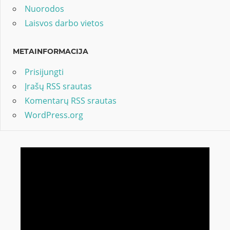
Nuorodos
Laisvos darbo vietos
METAINFORMACIJA
Prisijungti
Įrašų RSS srautas
Komentarų RSS srautas
WordPress.org
Video
grotuvas