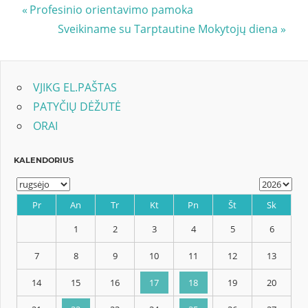
Navigacija
Previous
Profesinio orientavimo pamoka
Post:
Next
Sveikiname su Tarptautine Mokytojų diena
tarp
Post:
įrašų
VJIKG EL.PAŠTAS
PATYČIŲ DĖŽUTĖ
ORAI