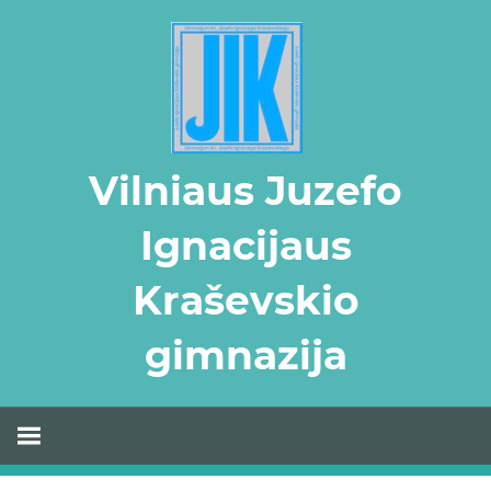
Skip
to
content
Vilniaus Juzefo
Ignacijaus
Kraševskio
gimnazija