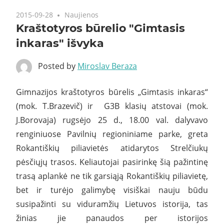
2015-09-28
Naujienos
Kraštotyros būrelio "Gimtasis
inkaras" išvyka
Posted by
Miroslav Beraza
Gimnazijos kraštotyros būrelis „Gimtasis inkaras“
(mok. T.Brazevič) ir G3B klasių atstovai (mok.
J.Borovaja) rugsėjo 25 d., 18.00 val. dalyvavo
renginiuose Pavilnių regioniniame parke, greta
Rokantiškių piliavietės atidarytos Strelčiukų
pėsčiųjų trasos. Keliautojai pasirinkę šią pažintinę
trasą aplankė ne tik garsiąją Rokantiškių piliavietę,
bet ir turėjo galimybę visiškai nauju būdu
susipažinti su viduramžių Lietuvos istorija, tas
žinias jie panaudos per istorijos