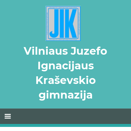
Skip
to
content
Vilniaus Juzefo
Ignacijaus
Kraševskio
gimnazija