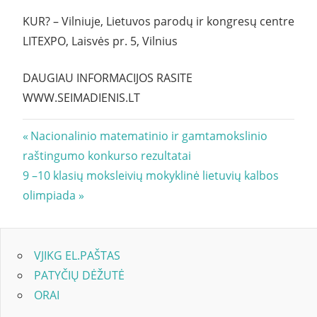
KUR? – Vilniuje, Lietuvos parodų ir kongresų centre
LITEXPO, Laisvės pr. 5, Vilnius
DAUGIAU INFORMACIJOS RASITE
WWW.SEIMADIENIS.LT
Navigacija
Previous
Nacionalinio matematinio ir gamtamokslinio
Post:
raštingumo konkurso rezultatai
tarp
Next
9 –10 klasių moksleivių mokyklinė lietuvių kalbos
įrašų
Post:
olimpiada
VJIKG EL.PAŠTAS
PATYČIŲ DĖŽUTĖ
ORAI