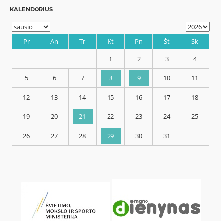
KALENDORIUS
Pr
An
Tr
Kt
Pn
Št