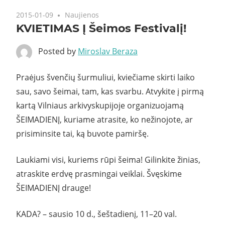
2015-01-09
Naujienos
KVIETIMAS Į Šeimos Festivalį!
Posted by
Miroslav Beraza
Praėjus švenčių šurmuliui, kviečiame skirti laiko
sau, savo šeimai, tam, kas svarbu. Atvykite į pirmą
kartą Vilniaus arkivyskupijoje organizuojamą
ŠEIMADIENĮ, kuriame atrasite, ko nežinojote, ar
prisiminsite tai, ką buvote pamiršę.
Laukiami visi, kuriems rūpi šeima! Gilinkite žinias,
atraskite erdvę prasmingai veiklai. Švęskime
ŠEIMADIENĮ drauge!
KADA? – sausio 10 d., šeštadienį, 11–20 val.