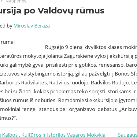
Naujienos
rsija po Valdovų rūmus
ted by
Miroslav Beraza
Rugsėjo 9 dieną dvyliktos klasės mokini
literatūros mokytoja Jolanta Zagurskiene vyko į ekskursiją
uiki galimybė gyvai prisiliesti prie gotikos, renesanso, bar
 Lietuvos valstybingumo istoriją, giliau pažvelgti į Bonos 
arboros Radvilaitės, Radvilos Juodojo, Radvilos Rudojo, 
bei sužinoti, kokias problemas teko spręsti istorikams ir
 šiuos rūmus iš nebūties. Remdamiesi ekskursijoje įgytomi
s mokiniai rengė stendus bei organizavo debatus „Ar buvo
ūmus?“.
acija
Next
ų Kalbos , Kultūros ir Istorijos Vasaros Mokykla
Saugaus