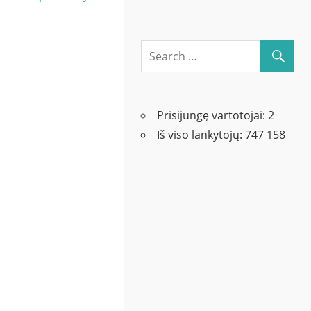
Prisijungę vartotojai:
2
Iš viso lankytojų:
747 158