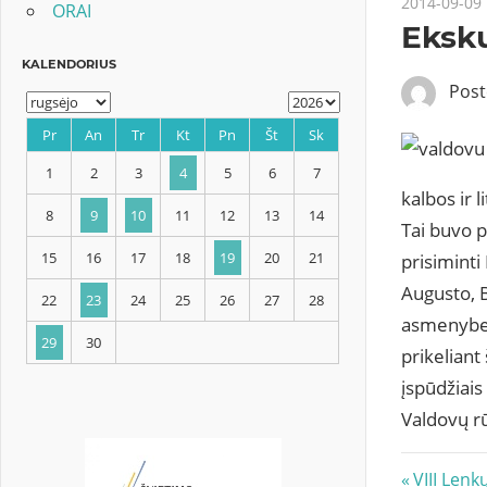
2014-09-09
ORAI
Eksku
Pos
kalbos ir 
KALENDORIUS
Tai buvo p
prisiminti
Pr
An
Tr
Kt
Pn
Št
Sk
Augusto, B
asmenybes 
1
2
3
4
5
6
7
prikeliant
įspūdžiai
8
9
10
11
12
13
14
Valdovų r
15
16
17
18
19
20
21
Navig
Previous
VIII Lenk