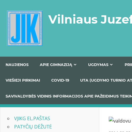
Skip
to
Vilniaus Juze
content
NAUJIENOS
APIE GIMNAZIJĄ
UGDYMAS
VIEŠIEJI PIRKIMAI
COVID-19
UTA (UGDYMO TUR
SAVIVALDYBĖS VIDINIS INFORMACIJOS APIE PAŽEIDIMU
VJIKG EL.PAŠTAS
PATYČIŲ DĖŽUTĖ