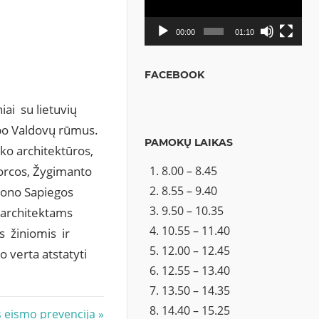
00:00
01:10
FACEBOOK
ai su lietuvių
 po Valdovų rūmus.
PAMOKŲ LAIKAS
oko architektūros,
8.00 – 8.45
Sforcos, Žygimanto
8.55 – 9.40
Leono Sapiegos
9.50 – 10.35
 architektams
10.55 – 11.40
s žiniomis ir
12.00 – 12.45
 verta atstatyti
12.55 – 13.40
13.50 – 14.35
14.40 – 15.25
 eismo prevencija