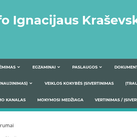
fo Ignacijaus Kraševs
PRIĖMIMAS
EGZAMINAI
PASLAUGOS
NIO ATNAUJINIMAS)
VEIKLOS KOKYBĖS ĮSIVERTINIM
S TEIKIMO KANALAS
MOKYMOSI MEDŽIAGA
VERTIN