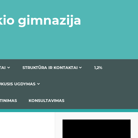
kio gimnazija
DOKUMENTAI
STRUKTŪRA IR KONTAKTAI
1
AS
ĮTRAUKUSIS UGDYMAS
IMAS / ĮSIVERTINIMAS
KONSULTAVIMAS
Video
grotuvas