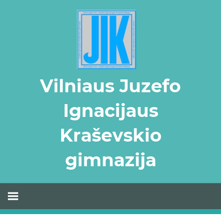
Skip
to
content
Vilniaus Juzefo
Ignacijaus
Kraševskio
gimnazija