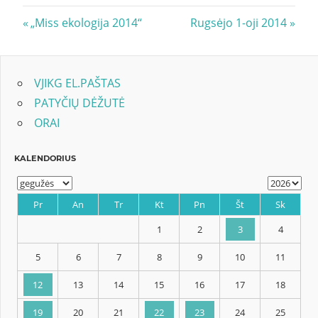
Navigacija
Previous
Next
„Miss ekologija 2014“
Rugsėjo 1-oji 2014
Post:
Post:
tarp
įrašų
VJIKG EL.PAŠTAS
PATYČIŲ DĖŽUTĖ
ORAI