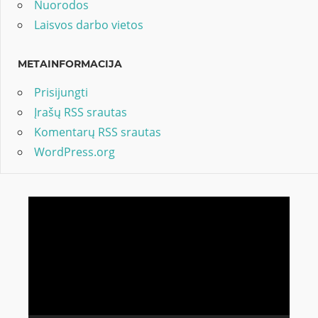
Nuorodos
Laisvos darbo vietos
METAINFORMACIJA
Prisijungti
Įrašų RSS srautas
Komentarų RSS srautas
WordPress.org
Video
grotuvas