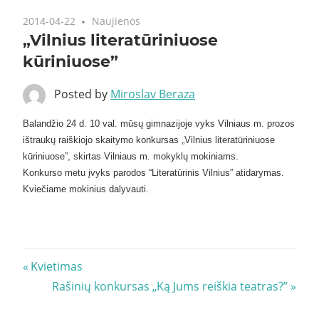
2014-04-22
Naujienos
„Vilnius literatūriniuose
kūriniuose”
Posted by
Miroslav Beraza
Balandžio 24 d. 10 val. mūsų gimnazijoje vyks Vilniaus m. prozos
ištraukų raiškiojo skaitymo konkursas „Vilnius literatūriniuose
kūriniuose”, skirtas Vilniaus m. mokyklų mokiniams.
Konkurso metu įvyks parodos “Literatūrinis Vilnius” atidarymas.
Kviečiame mokinius dalyvauti.
Navigacija
Previous
Kvietimas
Post:
Next
Rašinių konkursas „Ką Jums reiškia teatras?”
tarp
Post: