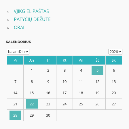
įrašų
VJIKG EL.PAŠTAS
PATYČIŲ DĖŽUTĖ
ORAI
KALENDORIUS