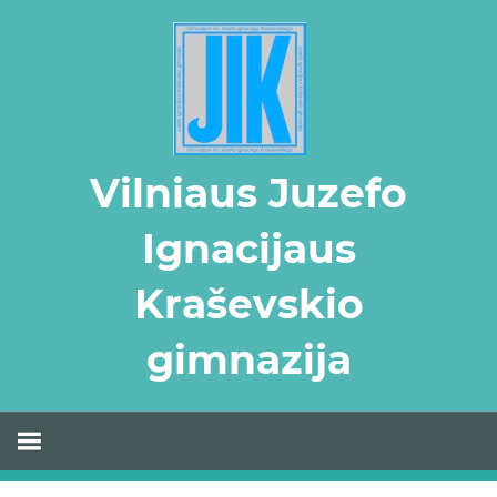
Skip
to
content
Vilniaus Juzefo
Ignacijaus
Kraševskio
gimnazija