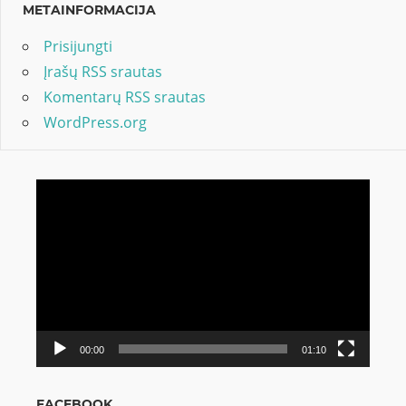
METAINFORMACIJA
Prisijungti
Įrašų RSS srautas
Komentarų RSS srautas
WordPress.org
Video
grotuvas
00:00
01:10
FACEBOOK