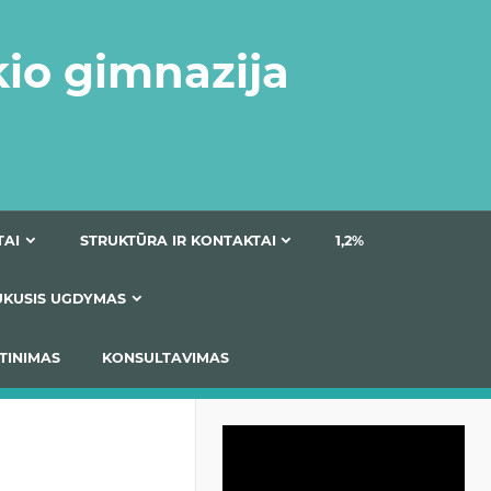
kio gimnazija
DOKUMENTAI
STRUKTŪRA IR KONTAKTAI
1
AS
ĮTRAUKUSIS UGDYMAS
IMAS / ĮSIVERTINIMAS
KONSULTAVIMAS
Video
grotuvas