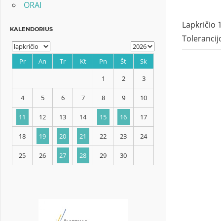
ORAI
Lapkričio
Tolerancijo
KALENDORIUS
Pr
An
Tr
Kt
Pn
Št
Sk
1
2
3
4
5
6
7
8
9
10
11
12
13
14
15
16
17