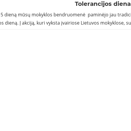
Tolerancijos diena
 15 dieną mūsų mokyklos bendruomenė paminėjo jau tradici
s dieną. Į akciją, kuri vyksta įvairiose Lietuvos mokyklose, s