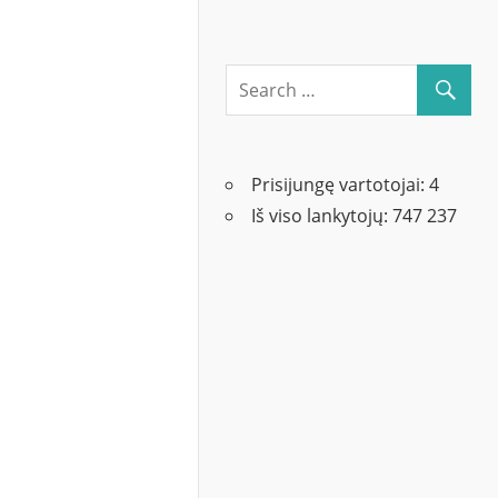
Prisijungę vartotojai:
4
Iš viso lankytojų:
747 237