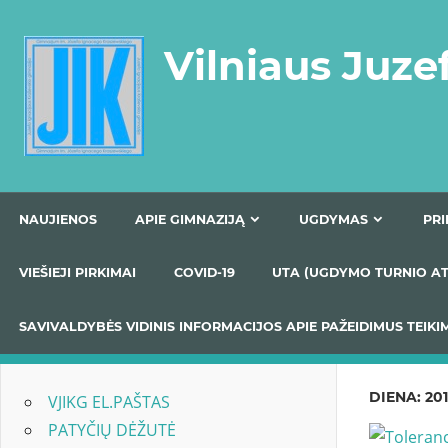
Skip
to
Vilniaus Juze
content
NAUJIENOS
APIE GIMNAZIJĄ
UGDYMAS
VIEŠIEJI PIRKIMAI
COVID-19
UTA (UGDYMO TUR
SAVIVALDYBĖS VIDINIS INFORMACIJOS APIE PAŽEIDIMU
DIENA:
201
VJIKG EL.PAŠTAS
PATYČIŲ DĖŽUTĖ