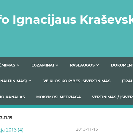
fo Ignacijaus Kraševs
PRIĖMIMAS
EGZAMINAI
PASLAUGOS
NIO ATNAUJINIMAS)
VEIKLOS KOKYBĖS ĮSIVERTINIM
S TEIKIMO KANALAS
MOKYMOSI MEDŽIAGA
VERTIN
3-11-15
2013-11-15