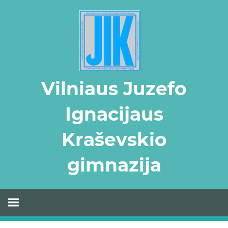
Skip
to
content
Vilniaus Juzefo
Ignacijaus
Kraševskio
gimnazija