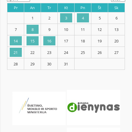
KALENDORIUS
Pr
An
Tr
Kt
Pn
Št
1
2
3
4
5
7
8
9
10
11
12
14
15
16
17
18
19
21
22
23
24
25
26