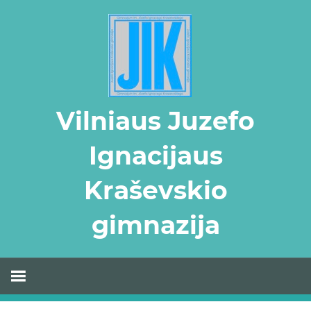
Skip
to
content
Vilniaus Juzefo
Ignacijaus
Kraševskio
gimnazija