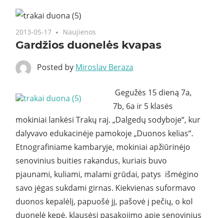
2013-05-17
Naujienos
Gardžios duonelės kvapas
Posted by
Miroslav Beraza
Gegužės 15 dieną 7a,
7b, 6a ir 5 klasės
mokiniai lankėsi Trakų raj.
„Dalgedų sodyboje“
, kur
dalyvavo edukacinėje pamokoje „Duonos kelias“.
Etnografiniame kambaryje, mokiniai apžiūrinėjo
senovinius buities rakandus, kuriais buvo
pjaunami, kuliami, malami grūdai, patys išmėgino
savo jėgas sukdami girnas. Kiekvienas suformavo
duonos kepalėlį, papuošė jį, pašovė į pečių, o kol
duonelė kepė, klausėsi pasakojimo apie senovinius