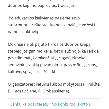
duonos kepimo papročius, tradicijas.
Po edukacijos kiekvienas pasiėmė savo
suformuotą ir iškeptą duonos kepalėlį ir vežėsi į
namus lauktuvių.
Mokiniai ne tik pajuto tikrosios duonos kvapą,
stebėjo jos gimimo kelią, bet ir sužinojo, ką reiškia
pavadinimai „žiemkenčiai“, „rugys“, išmoko
senovinių įrankių pavadinimų, pavyzdžiui, girnos,
kultuvė, spragilas, ližė ir kt…
Organizatorės: lietuvių kalbos mokytojos (J. Pukšta,
D. Kadzevičienė, R. Grybauskienė).
Navigacija
Previous
Lenkų kalbos literatūrinio konkurso, skirto J.