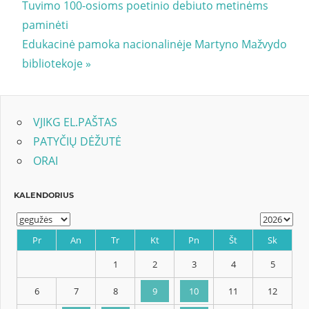
Post:
Tuvimo 100-osioms poetinio debiuto metinėms
tarp
paminėti
įrašų
Next
Edukacinė pamoka nacionalinėje Martyno Mažvydo
Post:
bibliotekoje
VJIKG EL.PAŠTAS
PATYČIŲ DĖŽUTĖ
ORAI