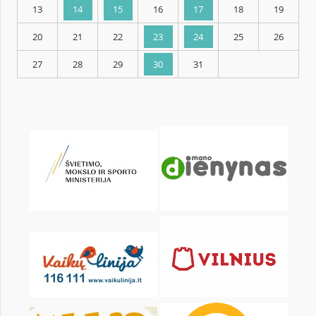
KALENDORIUS
Pr
An
Tr
Kt
Pn
Št
1
2
3
4
6
7
8
9
10
11