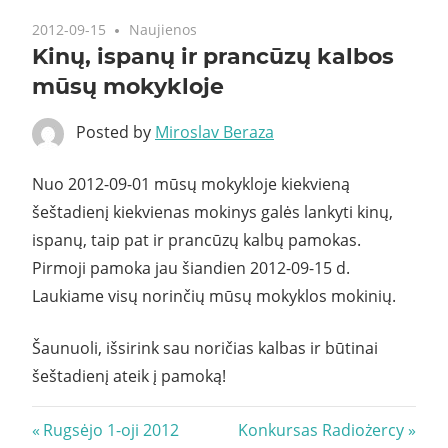
2012-09-15
Naujienos
Kinų, ispanų ir prancūzų kalbos
mūsų mokykloje
Posted by
Miroslav Beraza
Nuo 2012-09-01 mūsų mokykloje kiekvieną
šeštadienį kiekvienas mokinys galės lankyti kinų,
ispanų, taip pat ir prancūzų kalbų pamokas.
Pirmoji pamoka jau šiandien 2012-09-15 d.
Laukiame visų norinčių mūsų mokyklos mokinių.
Šaunuoli, išsirink sau noričias kalbas ir būtinai
šeštadienį ateik į pamoką!
Navigacija
Previous
Next
Rugsėjo 1-oji 2012
Konkursas Radiożercy