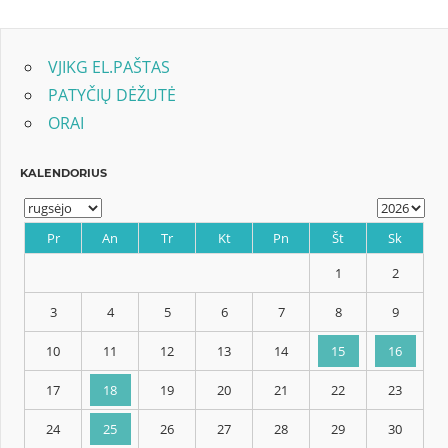
Post:
Post:
tarp
įrašų
VJIKG EL.PAŠTAS
PATYČIŲ DĖŽUTĖ
ORAI
KALENDORIUS