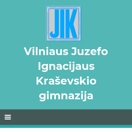
Skip
to
content
Vilniaus Juzefo
Ignacijaus
Kraševskio
gimnazija