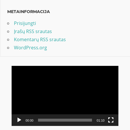
METAINFORMACIJA
Prisijungti
Įrašų RSS srautas
Komentarų RSS srautas
WordPress.org
Video
grotuvas
00:00
01:10