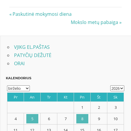
Navigacija
Previous
Paskutinė mokymosi diena
Post:
Next
Mokslo metų pabaiga
tarp
Post:
įrašų
VJIKG EL.PAŠTAS
PATYČIŲ DĖŽUTĖ
ORAI