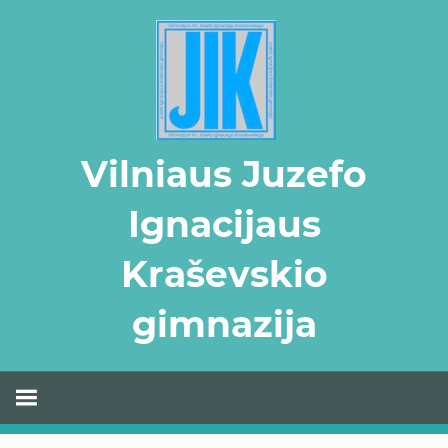
Skip
to
content
Vilniaus Juzefo
Ignacijaus
Kraševskio
gimnazija