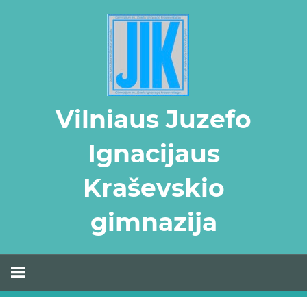
Skip
to
content
Vilniaus Juzefo
Ignacijaus
Kraševskio
gimnazija