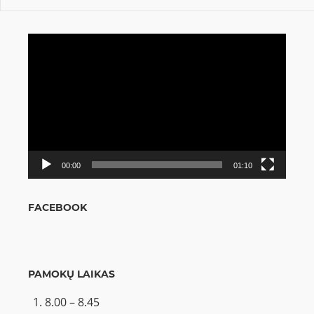
Video
grotuvas
00:00
01:10
FACEBOOK
PAMOKŲ LAIKAS
8.00 – 8.45