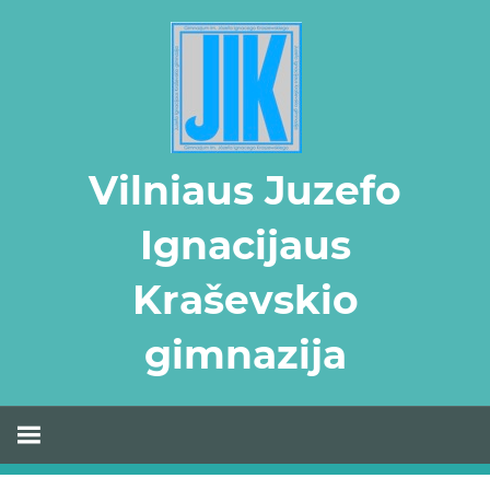
Skip
to
content
Vilniaus Juzefo
Ignacijaus
Kraševskio
gimnazija