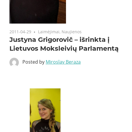
2011-04-29
Laimėjimai
,
Naujienos
Justyna Grigorovič – išrinkta į
Lietuvos Moksleivių Parlamentą
Posted by
Miroslav Beraza