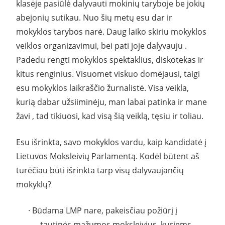
klasėje pasiūlė dalyvauti mokinių taryboje be jokių
abejonių sutikau. Nuo šių metų esu dar ir
mokyklos tarybos narė. Daug laiko skiriu mokyklos
veiklos organizavimui, bei pati joje dalyvauju .
Padedu rengti mokyklos spektaklius, diskotekas ir
kitus renginius. Visuomet viskuo domėjausi, taigi
esu mokyklos laikraščio žurnalistė. Visa veikla,
kurią dabar užsiiminėju, man labai patinka ir mane
žavi , tad tikiuosi, kad visą šią veiklą, tęsiu ir toliau.
Esu išrinkta, savo mokyklos vardu, kaip kandidatė į
Lietuvos Moksleivių Parlamentą. Kodėl būtent aš
turėčiau būti išrinkta tarp visų dalyvaujančių
mokyklų?
· Būdama LMP nare, pakeisčiau požiūrį į
tautinės mažumos moksleivius, kuriems