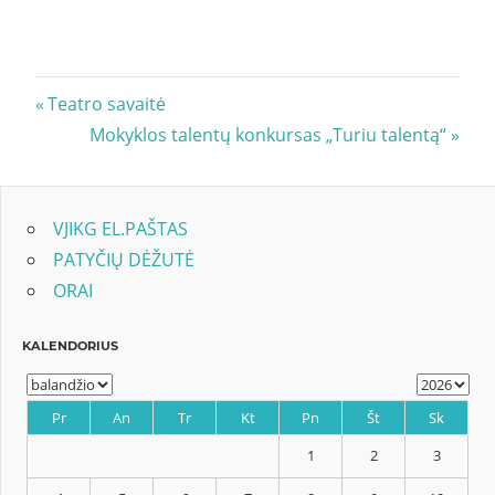
Navigacija
Previous
Teatro savaitė
Post:
Next
Mokyklos talentų konkursas „Turiu talentą“
tarp
Post:
įrašų
VJIKG EL.PAŠTAS
PATYČIŲ DĖŽUTĖ
ORAI