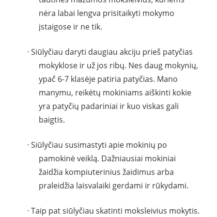
nėra labai lengva prisitaikyti mokymo
įstaigose ir ne tik.
· Siūlyčiau daryti daugiau akciju prieš patyčias
mokyklose ir už jos ribų. Nes daug mokynių,
ypač 6-7 klasėje patiria patyčias. Mano
manymu, reikėtų mokiniams aiškinti kokie
yra patyčių padariniai ir kuo viskas gali
baigtis.
· Siūlyčiau susimastyti apie mokinių po
pamokinė veiklą. Dažniausiai mokiniai
žaidžia kompiuterinius žaidimus arba
praleidžia laisvalaiki gerdami ir rūkydami.
· Taip pat siūlyčiau skatinti moksleivius mokytis.