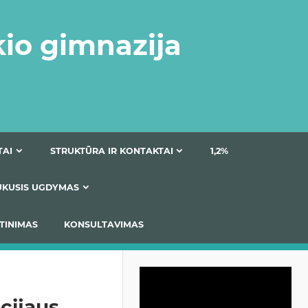
kio gimnazija
DOKUMENTAI
STRUKTŪRA IR KONTAKTAI
1
AS
ĮTRAUKUSIS UGDYMAS
IMAS / ĮSIVERTINIMAS
KONSULTAVIMAS
Video
grotuvas
cijaus