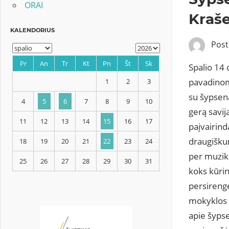
ORAI
Kraše
Pos
Spalio 14
pavadin
KALENDORIUS
su šypsena
gerą savij
paįvairin
Pr
An
Tr
Kt
Pn
Št
Sk
draugišku
per muziko
1
2
3
koks kūrin
4
5
6
7
8
9
10
persirengę
mokyklos 
11
12
13
14
15
16
17
apie šypse