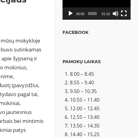
00:00
01:10
FACEBOOK
ią mūsų mokykloje
, buvo sutinkamas
 apie šypseną ir
PAMOKŲ LAIKAS
no mokinius,
8.00 – 8.45
enime,
8.55 – 9.40
otį (pavyzdžiui,
9.50 – 10.35
tydavo pagal tai,
10.55 – 11.40
mokiniai,
12.00 – 12.45
avo jaunesnius
12.55 – 13.40
rbais bei mintimis
13.50 – 14.35
kiniai patys
14.40 – 15.25