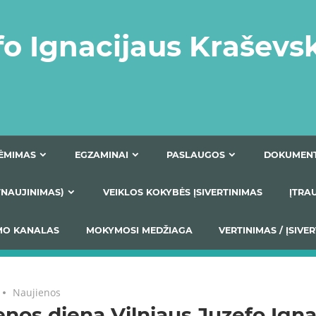
fo Ignacijaus Kraševs
PRIĖMIMAS
EGZAMINAI
PASLAUGOS
NIO ATNAUJINIMAS)
VEIKLOS KOKYBĖS ĮSIVERTINIM
S TEIKIMO KANALAS
MOKYMOSI MEDŽIAGA
VERTIN
Naujienos
nos diena Vilniaus Juzefo Igna