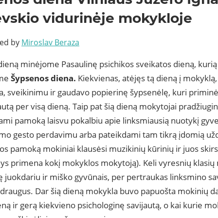
vskio vidurinėje mokykloje
ted by
Miroslav Beraza
 dieną minėjome Pasaulinę psichikos sveikatos dieną, kur
ome
Šypsenos diena.
Kiekvienas, atėjęs tą dieną į mokyklą
, sveikinimu ir gaudavo popierinę šypsenėlę, kuri priminė
autą per visą dieną. Taip pat šią dieną mokytojai pradžiugi
dami pamoką laisvu pokalbiu apie linksmiausią nuotykį gyv
mo gesto perdavimu arba pateikdami tam tikrą įdomią uždu
s pamoką mokiniai klausėsi muzikinių kūrinių ir juos skirs
ys primena kokį mokyklos mokytoją). Keli vyresnių klasių 
 juokdariu ir miško gyvūnais, per pertraukas linksmino s
draugus. Dar šią dieną mokykla buvo papuošta mokinių da
ną ir gerą kiekvieno psichologinę savijautą, o kai kurie mo