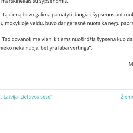
 marškinėliais su šypsenomis.
Tą dieną buvo galima pamatyti daugiau šypsenos ant mok
ių mokykloje veidų, buvo dar geresnė nuotaika negu papra
Tad dovanokime vieni kitiems nuoširdžią šypseną kuo daž
ieko nekainuoja, bet yra labai vertinga“.
M
acija
Next
,,Latvija- Lietuvos sesė”
Žiem
Post: