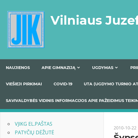
Skip
to
Vilniaus Juze
content
NAUJIENOS
APIE GIMNAZIJĄ
UGDYMAS
VIEŠIEJI PIRKIMAI
COVID-19
UTA (UGDYMO TUR
SAVIVALDYBĖS VIDINIS INFORMACIJOS APIE PAŽEIDIMU
VJIKG EL.PAŠTAS
2010-10-22
PATYČIŲ DĖŽUTĖ
Šypse