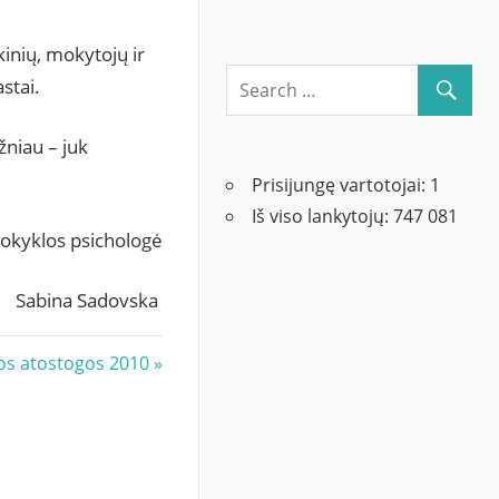
inių, mokytojų ir
stai.
niau – juk
Prisijungę vartotojai:
1
Iš viso lankytojų:
747 081
okyklos psichologė
Sabina Sadovska
os atostogos 2010