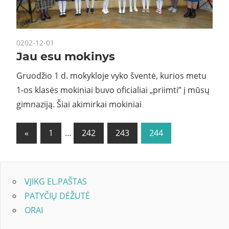
0202-12-01
Jau esu mokinys
Gruodžio 1 d. mokykloje vyko šventė, kurios metu
1-os klasės mokiniai buvo oficialiai „priimti” į mūsų
gimnaziją. Šiai akimirkai mokiniai
Navigacija
Previous
«
1
…
242
243
244
Posts
tarp
įrašų
VJIKG EL.PAŠTAS
PATYČIŲ DĖŽUTĖ
ORAI