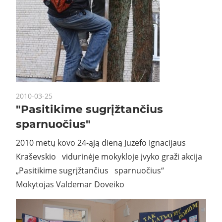
2010-03-25
"Pasitikime sugrįžtančius
sparnuočius"
2010 metų kovo 24-ąją dieną Juzefo Ignacijaus
Kraševskio vidurinėje mokykloje įvyko graži akcija
„Pasitikime sugrįžtančius sparnuočius“
Mokytojas Valdemar Doveiko