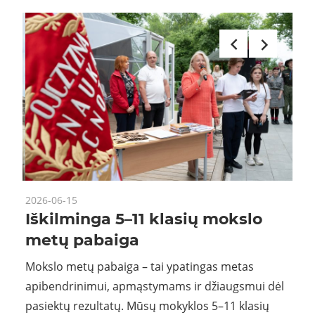
2026-06-15
2026
i
Iškilminga 5–11 klasių mokslo
Sv
čio
metų pabaiga
be
sės
pa
Mokslo metų pabaiga – tai ypatingas metas
apibendrinimui, apmąstymams ir džiaugsmui dėl
Birž
pasiektų rezultatų. Mūsų mokyklos 5–11 klasių
prii