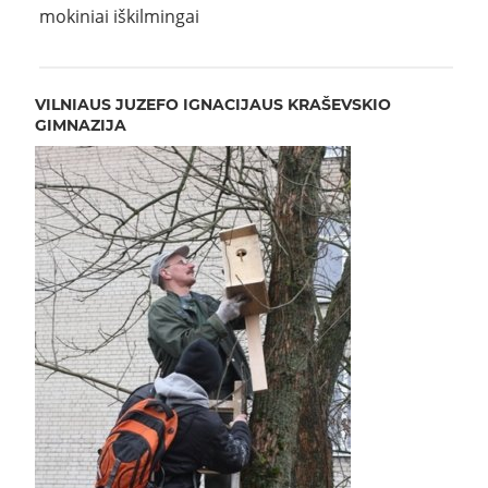
mokiniai iškilmingai
moky
kart
VILNIAUS JUZEFO IGNACIJAUS KRAŠEVSKIO
GIMNAZIJA