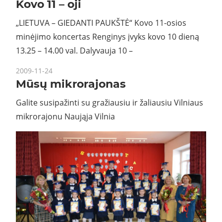
Kovo 11 – oji
„LIETUVA – GIEDANTI PAUKŠTĖ“ Kovo 11-osios
minėjimo koncertas Renginys įvyks kovo 10 dieną
13.25 – 14.00 val. Dalyvauja 10 –
2009-11-24
Mūsų mikrorajonas
Galite susipažinti su gražiausiu ir žaliausiu Vilniaus
mikrorajonu Naująja Vilnia