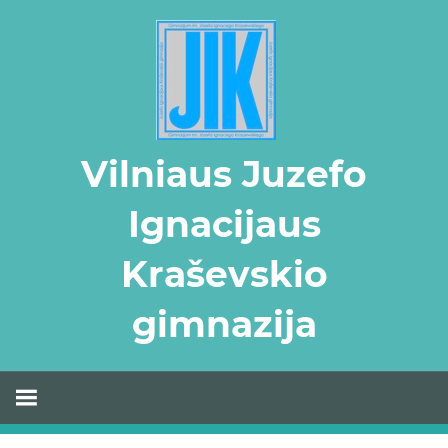
Skip
to
content
Vilniaus Juzefo
Ignacijaus
Kraševskio
gimnazija