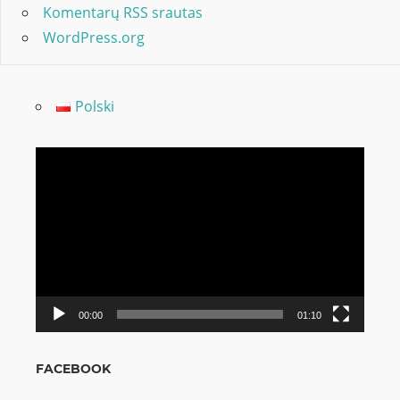
Komentarų RSS srautas
WordPress.org
Polski
Video
grotuvas
00:00
01:10
FACEBOOK