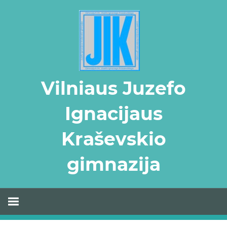
Skip
to
content
Vilniaus Juzefo
Ignacijaus
Kraševskio
gimnazija