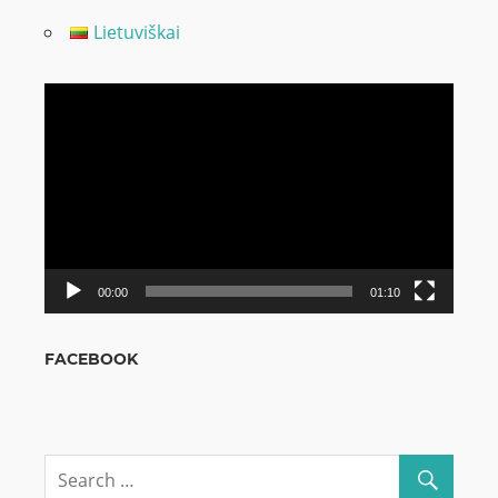
Lietuviškai
Odtwarzacz
video
00:00
01:10
FACEBOOK