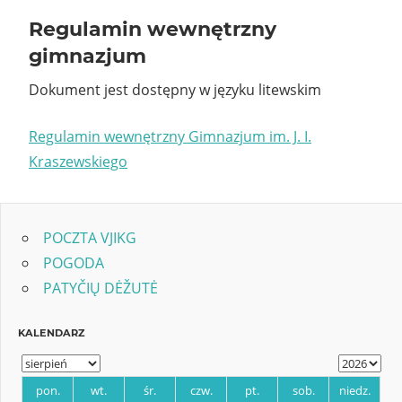
Regulamin wewnętrzny
gimnazjum
Dokument jest dostępny w języku litewskim
Regulamin wewnętrzny Gimnazjum im. J. I.
Kraszewskiego
POCZTA VJIKG
POGODA
PATYČIŲ DĖŽUTĖ