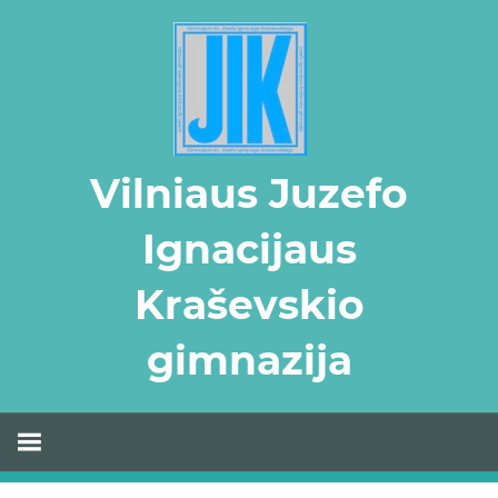
Skip
to
content
Vilniaus Juzefo
Ignacijaus
Kraševskio
gimnazija