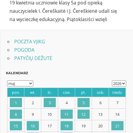
19 kwietnia uczniowie klasy 5a pod opieką
nauczycielek I. Čereškaitė i J. Čereškienė udali się
na wycieczkę edukacyjną. Piątoklasiści wzięli
POCZTA VJIKG
POGODA
PATYČIŲ DĖŽUTĖ