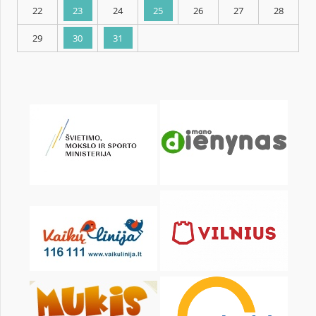
KALENDARZ
pon.
wt.
śr.
czw.
pt.
sob.
1
2
3
4
5
6
8
9
10
11
12
13
15
16
17
18
19
20