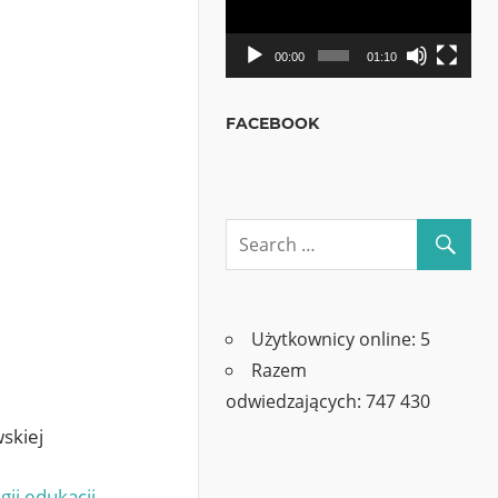
00:00
01:10
FACEBOOK
Użytkownicy online:
5
Razem
odwiedzających:
747 430
skiej
gii edukacji