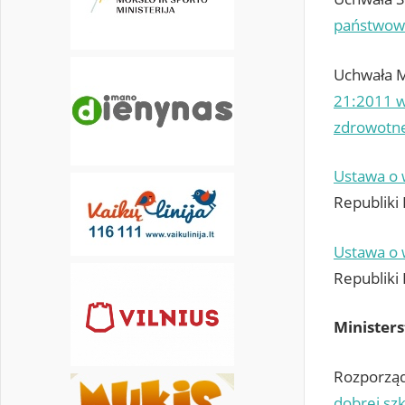
państwowe
31
Uchwała M
21:2011 w
zdrowotn
Ustawa o
Republiki 
Ustawa o
Republiki
Ministers
Rozporządz
dobrej szk