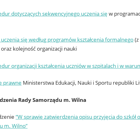
edur dotyczących sekwencyjnego uczenia się
w programach
 uczenia się według programów kształcenia formalnego
(z
oraz kolejność organizacji nauki
edur organizacji kształcenia uczniów w szpitalach i w wa
e prawne
Ministerstwa Edukacji, Nauki i Sportu republiki L
dzenia Rady Samorządu m. Wilna
dzenie
“W sprawie zatwierdzenia opisu przyjęcia do szkół 
u m. Wilno”