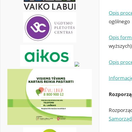
Opis proc
ogólnego
Opis form
wyższych) 
Opis proc
Informacj
Rozporzą
Rozporzą
Samorząd