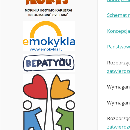
Schemat m
Koncepcja
Państwowa
Rozporządz
zatwierdze
Wymagania
Wymagania
Rozporządz
zatwierdz