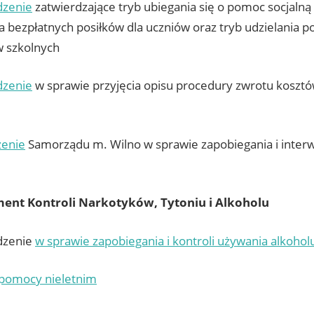
dzenie
zatwierdzające tryb ubiegania się o pomoc socjalną 
 bezpłatnych posiłków dla uczniów oraz tryb udzielania 
 szkolnych
dzenie
w sprawie przyjęcia opisu procedury zwrotu kosztó
zenie
Samorządu m. Wilno w sprawie zapobiegania i inter
ent Kontroli Narkotyków, Tytoniu i Alkoholu
dzenie
w sprawie zapobiegania i kontroli używania alkoholu
pomocy nieletnim