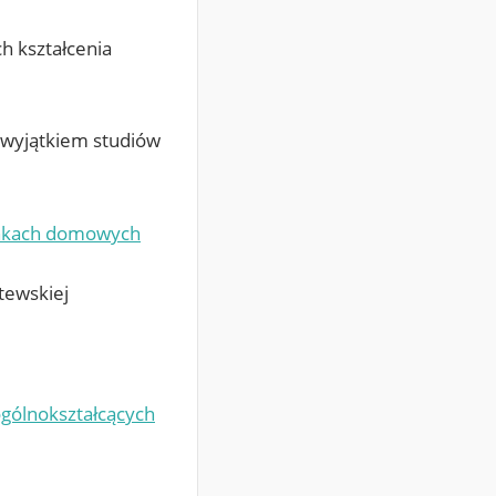
 kształcenia
 wyjątkiem studiów
runkach domowych
itewskiej
ogólnokształcących