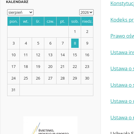
Konstytuc
Kodeks pr
Prawo ośw
KALENDARZ
Ustawa in
pon.
wt.
śr.
czw.
pt.
sob.
niedz.
Ustawa o 
1
2
Ustawa o s
3
4
5
6
7
8
9
Ustawa o 
10
11
12
13
14
15
16
17
18
19
20
21
22
23
Ustawa o 
24
25
26
27
28
29
30
Uchwała S