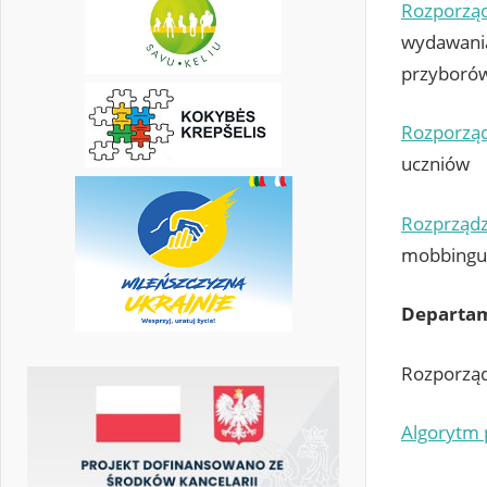
Rozporzą
wydawania
przyborów
Rozporzą
uczniów
Rozprząd
mobbingu
Departam
Rozporzą
Algorytm 