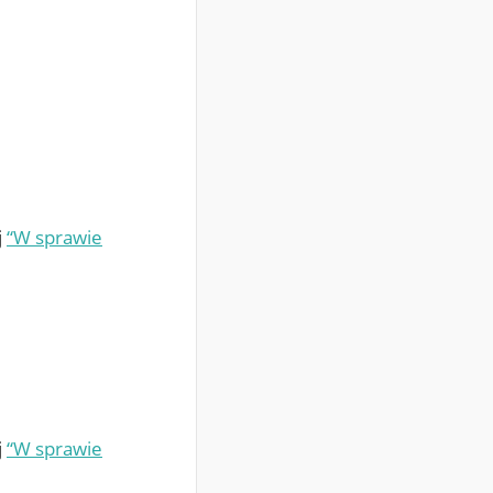
j
“W sprawie
j
“W sprawie