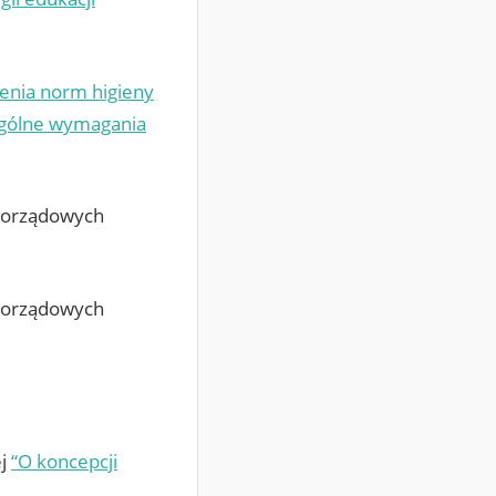
enia norm higieny
 Ogólne wymagania
amorządowych
amorządowych
ej
“O koncepcji