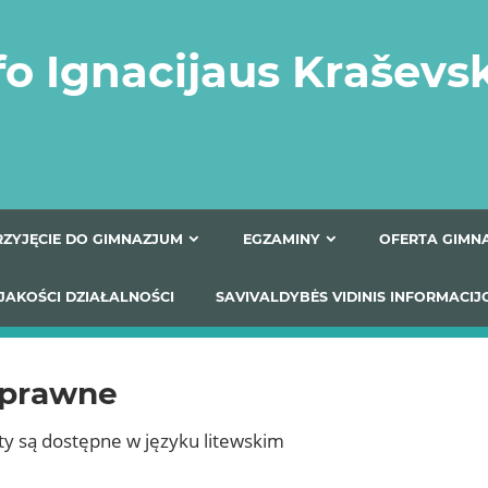
fo Ignacijaus Kraševs
PRZYJĘCIE DO GIMNAZJUM
EGZAMINY
O
YNIKI JAKOŚCI DZIAŁALNOŚCI
SAVIVALDYBĖS VIDINIS
 prawne
 są dostępne w języku litewskim