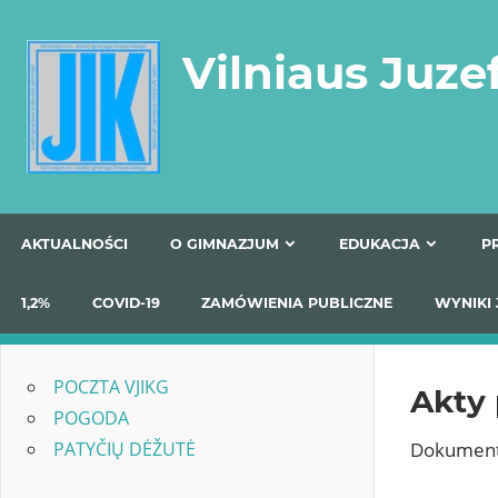
Skip
to
Vilniaus Juze
content
AKTUALNOŚCI
O GIMNAZJUM
EDUKACJA
1,2%
COVID-19
ZAMÓWIENIA PUBLICZNE
W
POCZTA VJIKG
Akty
POGODA
Dokumenty
PATYČIŲ DĖŽUTĖ