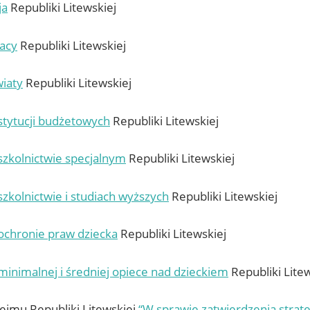
ja
Republiki Litewskiej
acy
Republiki Litewskiej
iaty
Republiki Litewskiej
stytucji budżetowych
Republiki Litewskiej
szkolnictwie specjalnym
Republiki Litewskiej
zkolnictwie i studiach wyższych
Republiki Litewskiej
ochronie praw dziecka
Republiki Litewskiej
minimalnej i średniej opiece nad dzieckiem
Republiki Litew
ejmu Republiki Litewskiej
“W sprawie zatwierdzenia strate