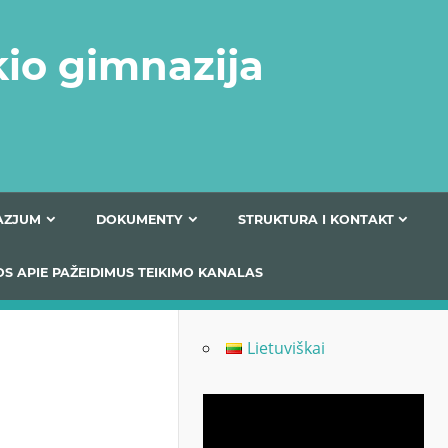
kio gimnazija
FERTA GIMNAZJUM
DOKUMENTY
STRUKTURA
 INFORMACIJOS APIE PAŽEIDIMUS TEIKIMO KANALAS
Lietuviškai
Odtwarzacz
video