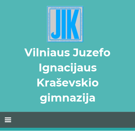
Skip
to
content
Vilniaus Juzefo
Ignacijaus
Kraševskio
gimnazija