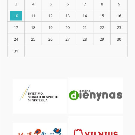
KALENDARZ
pon.
wt.
śr.
czw.
pt.
sob.
1
3
4
5
6
7
8
10
11
12
13
14
15