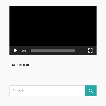
Odtwarzacz
video
00:00
01:10
FACEBOOK