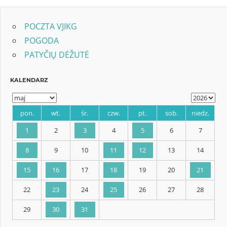
POCZTA VJIKG
POGODA
PATYČIŲ DĖŽUTĖ
KALENDARZ