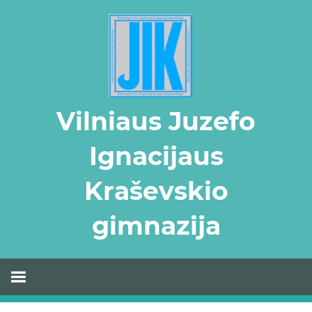
Skip
to
content
Vilniaus Juzefo
Ignacijaus
Kraševskio
gimnazija