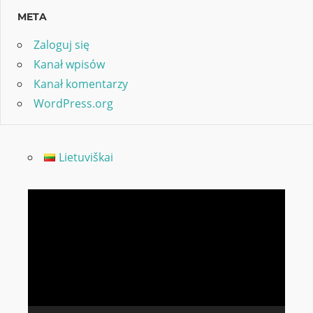
META
Zaloguj się
Kanał wpisów
Kanał komentarzy
WordPress.org
Lietuviškai
Odtwarzacz
video