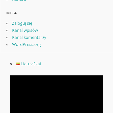
META
Zaloguj się
Kanał wpisów
Kanał komentarzy
WordPress.org
Lietuviškai
Odtwarzacz
video