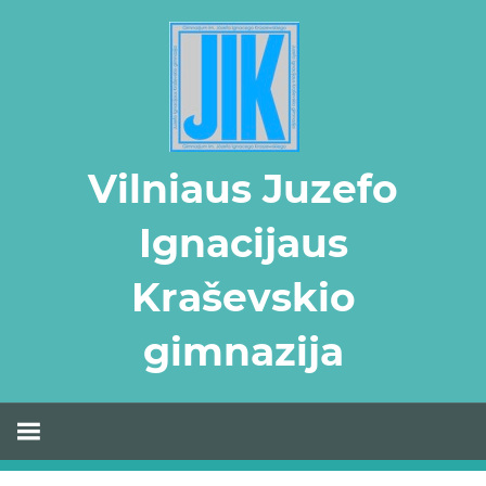
Skip
to
content
Vilniaus Juzefo
Ignacijaus
Kraševskio
gimnazija