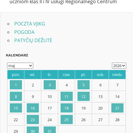
uczniom klas II i IV usługi Regionalnego Centrum
POCZTA VJIKG
POGODA
PATYČIŲ DĖŽUTĖ