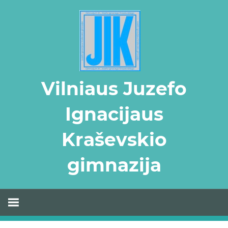
Skip
to
content
Vilniaus Juzefo
Ignacijaus
Kraševskio
gimnazija