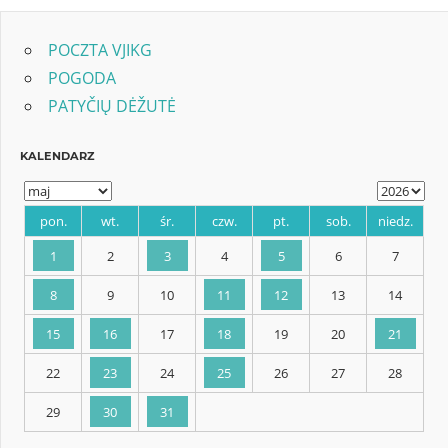
POCZTA VJIKG
POGODA
PATYČIŲ DĖŽUTĖ