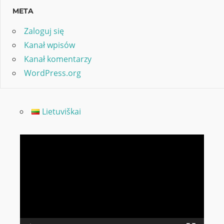
META
Zaloguj się
Kanał wpisów
Kanał komentarzy
WordPress.org
Lietuviškai
Odtwarzacz
video